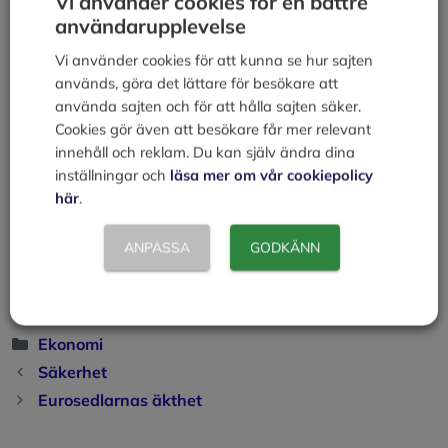
Vi använder cookies för en bättre
Äkta sedlar trycks på ett papper som är tillverkat av
användarupplevelse
bomullsfibrer. Detta för att ge lång hållbarhet men det
ger också en unik struktur. Sedlarna trycks med en
Vi använder cookies för att kunna se hur sajten
metod som kallas koppartryck. Detta innebär att det blir
används, göra det lättare för besökare att
upphöjningar i trycket vilket känns om man drar
använda sajten och för att hålla sajten säker.
fingrarna över sedeln.
Cookies gör även att besökare får mer relevant
innehåll och reklam. Du kan själv ändra dina
Andra säkerhetsdetaljer är säkerhetstråd, vattenmärke,
inställningar och
läsa mer om vår cookiepolicy
folieband som ändrar färg och form då det vinklas,
här
.
användandet av pärlemorfärg, hologram och
färgskiftande tryckfärg.
ANPASSA
GODKÄNN
Se länken till vänster, Sedlarnas äkthet, så finner du
illustrationer på säkerhetsdetaljer.
Kategorier
Ekonomi
Säkerhet
Eurosedlarnas äkthet