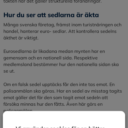
takten när det gäller strukturella förändringar.
Hur du ser att sedlarna är äkta
Många svenska företag, främst inom turistnäringen och
handel, hanterar euro- sedlar. Att kontrollera sedelns
äkthet är viktigt.
Eurosedlarna är likadana medan mynten har en
gemensam och en nationell sida. Respektive
medlemsland bestämmer hur den nationella sidan ska
se ut.
Om en falsk sedel upptäcks får den inte tas emot. En
polisanmälan ska göras. Har en sedel av misstag tagits
emot gäller det för den som tagit emot sedeln att
försöka minnas hur den fåtts. Även här görs en
polisanmälan.
Det finns många sätt att kontrollera en sedels äkthet.