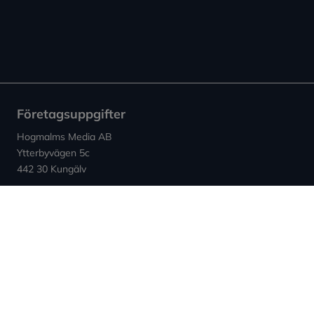
Företagsuppgifter
Hogmalms Media AB
Ytterbyvägen 5c
442 30 Kungälv
Kontakt
E-post: info (at) expowera.se
Org.nummer: 559132-4347