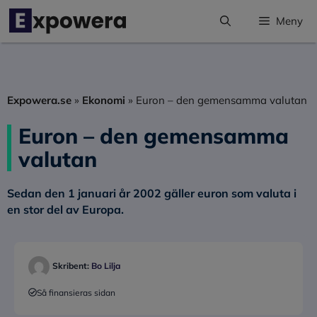
Hoppa
Meny
till
innehåll
Expowera.se
»
Ekonomi
»
Euron – den gemensamma valutan
Euron – den gemensamma
valutan
Sedan den 1 januari år 2002 gäller euron som valuta i
en stor del av Europa.
Skribent:
Bo Lilja
Så finansieras sidan