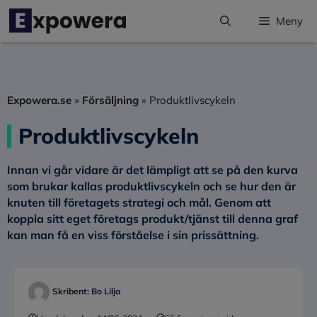
Hoppa
Meny
till
innehåll
Expowera.se
»
Försäljning
»
Produktlivscykeln
Produktlivscykeln
Innan vi går vidare är det lämpligt att se på den kurva
som brukar kallas produktlivscykeln och se hur den är
knuten till företagets strategi och mål.
Genom att
koppla sitt eget företags produkt/tjänst till denna graf
kan man få en viss förståelse i sin prissättning.
Skribent:
Bo Lilja