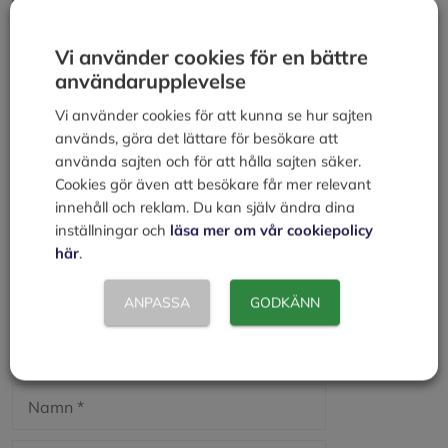
Kategorier
Försäljning
Prissättning
Vi använder cookies för en bättre
Externa faktorer
användarupplevelse
Vi använder cookies för att kunna se hur sajten
Lämna en kommentar
används, göra det lättare för besökare att
använda sajten och för att hålla sajten säker.
Kommentar
Cookies gör även att besökare får mer relevant
innehåll och reklam. Du kan själv ändra dina
inställningar och
läsa mer om vår cookiepolicy
här
.
ANPASSA
GODKÄNN
Namn