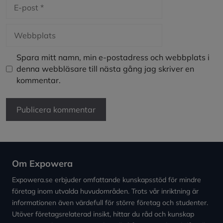
E-
post
Webbplats
Spara mitt namn, min e-postadress och webbplats i
denna webbläsare till nästa gång jag skriver en
kommentar.
Om Expowera
Expowera.se erbjuder omfattande kunskapsstöd för mindre
företag inom utvalda huvudområden. Trots vår inriktning är
informationen även värdefull för större företag och studenter.
Utöver företagsrelaterad insikt, hittar du råd och kunskap