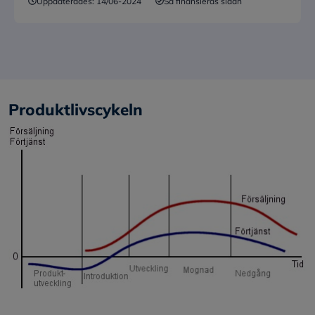
Uppdaterades:
14/06-2024
Så finansieras sidan
Produktlivscykeln