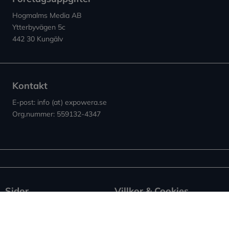
Hogmalms Media AB
Ytterbyvägen 5c
442 30 Kungälv
Kontakt
E-post: info (at) expowera.se
Org.nummer: 559132-4347
Sidor
Villkor & Cookies
Nyheter ↗︎
Användarvillkor
Om Expowera
Integritetspolicy