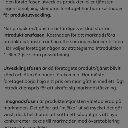
I den första fasen utvecklas produkten eller tjänsten.
Ingen försäljning sker utan företaget har bara kostnader
för
produktutveckling
.
När produkten/tjänsten är färdigutvecklad startar
introduktionsfasen
. Kostnaden för att marknadsföra
produkten/tjänsten är hög eftersom ingen känner till den.
Här väljer företaget någon av strategierna Introduktion
1 eller 2 (se sidan prissättning).
Utvecklingsfasen
är då företagets produkt/tjänst blivit
känd och återköp börjar förekomma. Här måste
företaget börja höja sitt pris om man gått in med ett lågt
introduktionspris för att skaffa sig marknadstäckning.
I
mognadsfasen
är produkten/tjänsten väletablerad på
marknaden. Det gäller att ”mjölka” ut så mycket det går i
vinst, dock helst utan att sätta ett sådant pris att nya
konkurrenter lockas till marknaden med överetablering
och prisfall som följd.