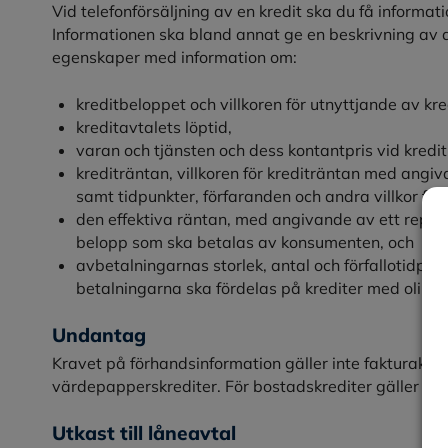
Vid telefonförsäljning av en kredit ska du få informat
Informationen ska bland annat ge en beskrivning av d
egenskaper med information om:
kreditbeloppet och villkoren för utnyttjande av kre
kreditavtalets löptid,
varan och tjänsten och dess kontantpris vid kredi
krediträntan, villkoren för krediträntan med angiv
samt tidpunkter, förfaranden och andra villkor för
den effektiva räntan, med angivande av ett repr
belopp som ska betalas av konsumenten, och
avbetalningarnas storlek, antal och förfallotidpun
betalningarna ska fördelas på krediter med olika k
Undantag
Kravet på förhandsinformation gäller inte fakturakredi
värdepapperskrediter. För bostadskrediter gäller sär
Utkast till låneavtal