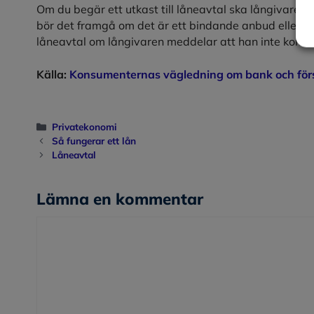
Om du begär ett utkast till låneavtal ska långivaren 
bör det framgå om det är ett bindande anbud eller inte.
låneavtal om långivaren meddelar att han inte kommer a
Källa:
Konsumenternas vägledning om bank och för
Kategorier
Privatekonomi
Så fungerar ett lån
Låneavtal
Lämna en kommentar
Kommentar