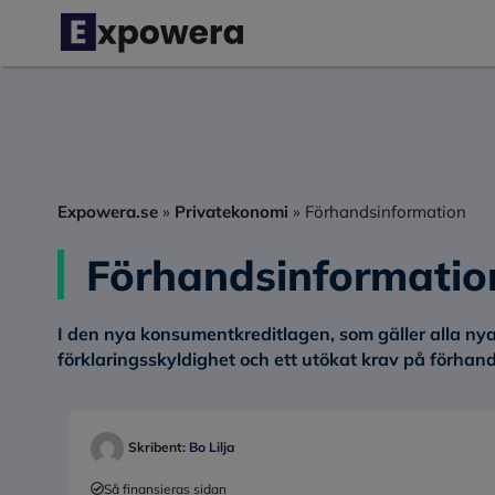
Hoppa
till
innehåll
Expowera.se
»
Privatekonomi
»
Förhandsinformation
Förhandsinformatio
I den nya konsumentkreditlagen, som gäller alla nya 
förklaringsskyldighet och ett utökat krav på förhan
Skribent:
Bo Lilja
Så finansieras sidan