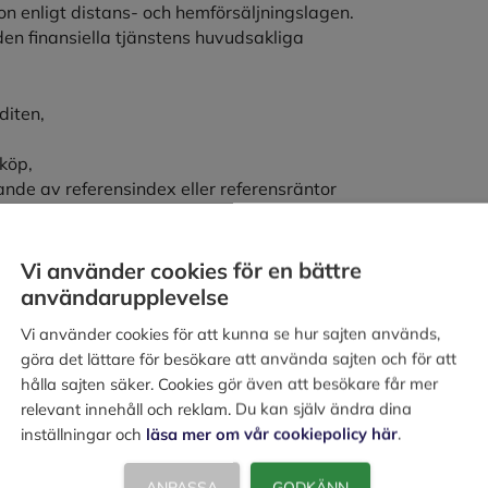
ion enligt distans- och hemförsäljningslagen.
en finansiella tjänstens huvudsakliga
diten,
tköp,
ande av referensindex eller referensräntor
 ändring av krediträntan,
esentativt exempel, och det sammanlagda
Vi använder cookies för en bättre
kter samt den ordning enligt vilken
användarupplevelse
rediträntor.
Vi använder cookies för att kunna se hur sajten används,
göra det lättare för besökare att använda sajten och för att
hålla sajten säker. Cookies gör även att besökare får mer
ter, vissa räntefria kontokrediter eller
relevant innehåll och reklam. Du kan själv ändra dina
skilda regler om förhandsinformation.
inställningar och
läsa mer om vår cookiepolicy här
.
ANPASSA
GODKÄNN