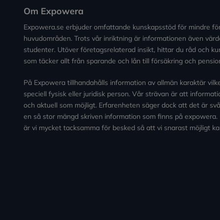
Om Expowera
Expowera.se erbjuder omfattande kunskapsstöd för mindre fö
huvudområden. Trots vår inriktning är informationen även värde
studenter. Utöver företagsrelaterad insikt, hittar du råd och 
som täcker allt från sparande och lån till försäkring och pensio
På Expowera tillhandahålls information av allmän karaktär vilken 
speciell fysisk eller juridisk person. Vår strävan är att informa
och aktuell som möjligt. Erfarenheten säger dock att det är svårt
en så stor mängd skriven information som finns på expowera.
är vi mycket tacksamma för besked så att vi snarast möjligt ka