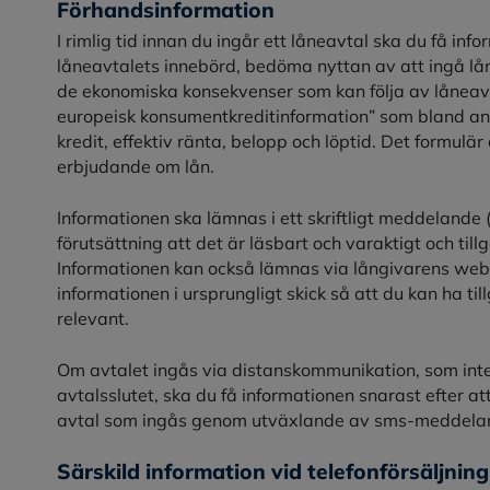
Förhandsinformation
I rimlig tid innan du ingår ett låneavtal ska du få inf
låneavtalets innebörd, bedöma nyttan av att ingå låne
de ekonomiska konsekvenser som kan följa av låneavt
europeisk konsumentkreditinformation” som bland an
kredit, effektiv ränta, belopp och löptid. Det formulär 
erbjudande om lån.
Informationen ska lämnas i ett skriftligt meddelande (
förutsättning att det är läsbart och varaktigt och till
Informationen kan också lämnas via långivarens webb
informationen i ursprungligt skick så att du kan ha til
relevant.
Om avtalet ingås via distanskommunikation, som inte 
avtalsslutet, ska du få informationen snarast efter att
avtal som ingås genom utväxlande av sms-meddeland
Särskild information vid telefonförsäljning