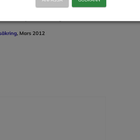
kostnadsfritt överlämna ett avtal. Av utkastet
 Du har ingen rätt att få ett utkast till
tt bevilja ett lån till dig.
säkring
, Mars 2012