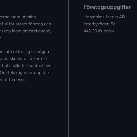
Företagsuppgifter
retag inom utvalda
Hogmalms Media AB
full för större företag och
Ytterbyvägen 5c
kunskap inom privatekonomi,
442 30 Kungälv
n.
inte riktar sig till någon
tionen ska vara så korrekt
 att hålla full kontroll över
 Om felaktigheter upptäcks
n rätta dessa.