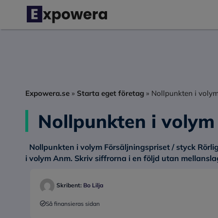
Hoppa
till
innehåll
Expowera.se
»
Starta eget företag
»
Nollpunkten i voly
Nollpunkten i volym
Nollpunkten i volym Försäljningspriset / styck Rörl
i volym Anm. Skriv siffrorna i en följd utan mella
Skribent:
Bo Lilja
Så finansieras sidan