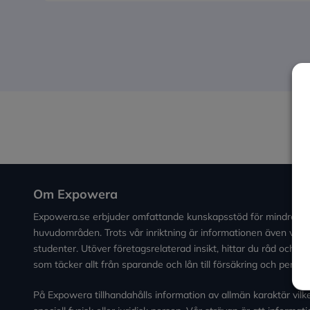
Om Expowera
Expowera.se erbjuder omfattande kunskapsstöd för mindre fö
huvudområden. Trots vår inriktning är informationen även värde
studenter. Utöver företagsrelaterad insikt, hittar du råd och 
som täcker allt från sparande och lån till försäkring och pensio
På Expowera tillhandahålls information av allmän karaktär vilken 