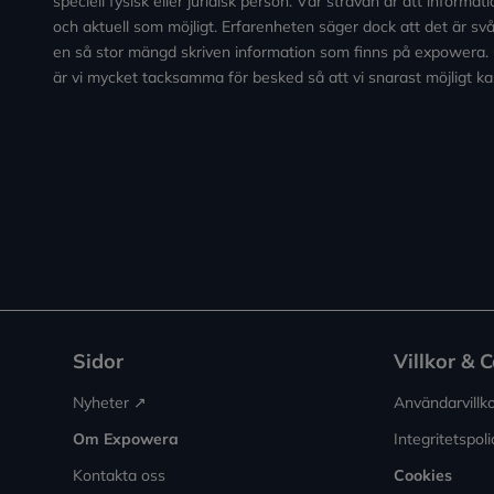
speciell fysisk eller juridisk person. Vår strävan är att informa
och aktuell som möjligt. Erfarenheten säger dock att det är svårt
en så stor mängd skriven information som finns på expowera.
är vi mycket tacksamma för besked så att vi snarast möjligt ka
Sidor
Villkor & 
Nyheter ↗︎
Användarvillk
Om Expowera
Integritetspoli
Kontakta oss
Cookies