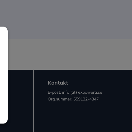
Kontakt
E-post: info (at) expowera.se
Org.nummer: 559132-4347