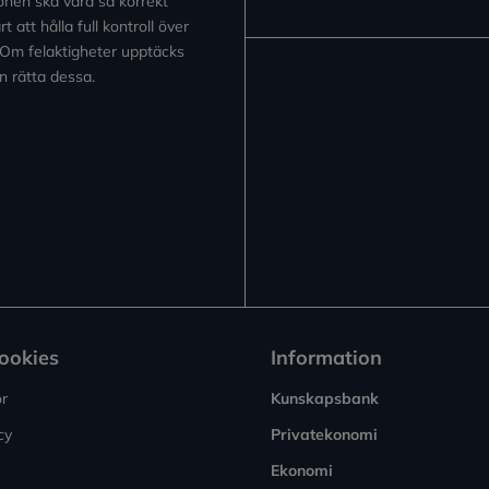
tionen ska vara så korrekt
 att hålla full kontroll över
 Om felaktigheter upptäcks
n rätta dessa.
Cookies
Information
or
Kunskapsbank
cy
Privatekonomi
Ekonomi