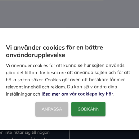
Vi använder cookies för en bättre
användarupplevelse
Vi använder cookies för att kunna se hur sajten används,
göra det lättare för besökare att använda sajten och för att
hålla sajten säker. Cookies gör även att besökare får mer
Företagsuppgifter
relevant innehåll och reklam. Du kan själv ändra dina
inställningar och
läsa mer om vår cookiepolicy här
.
retag inom utvalda
Hogmalms Media AB
full för större företag och
Ytterbyvägen 5c
ANPASSA
GODKÄNN
kunskap inom privatekonomi,
442 30 Kungälv
n.
inte riktar sig till någon