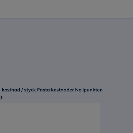
m
ig kostnad / styck Fasta kostnader Nollpunkten
nslag.