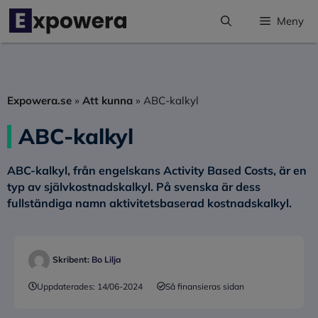
Hoppa
Meny
till
innehåll
Expowera.se
»
Att kunna
»
ABC-kalkyl
ABC-kalkyl
ABC-kalkyl, från engelskans Activity Based Costs, är en
typ av självkostnadskalkyl. På svenska är dess
fullständiga namn aktivitetsbaserad kostnadskalkyl.
Skribent:
Bo Lilja
Uppdaterades:
14/06-2024
Så finansieras sidan