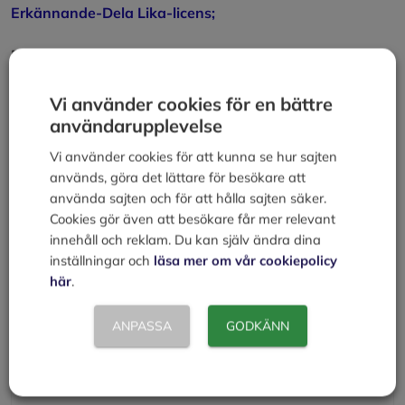
Erkännande-Dela Lika-licens;
Den använder sig av material från Wikipedia.
Kategorier
Att kunna
Vi använder cookies för en bättre
Redovisningstips – så hanterar du digitala kvitton
användarupplevelse
och fakturor
Vi använder cookies för att kunna se hur sajten
Företagskontoret
används, göra det lättare för besökare att
använda sajten och för att hålla sajten säker.
Lämna en kommentar
Cookies gör även att besökare får mer relevant
innehåll och reklam. Du kan själv ändra dina
Kommentar
inställningar och
läsa mer om vår cookiepolicy
här
.
ANPASSA
GODKÄNN