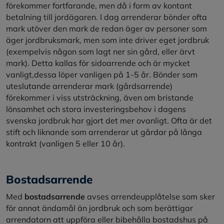
förekommer fortfarande, men då i form av kontant
betalning till jordägaren. I dag arrenderar bönder ofta
mark utöver den mark de redan äger av personer som
äger jordbruksmark, men som inte driver eget jordbruk
(exempelvis någon som lagt ner sin gård, eller ärvt
mark). Detta kallas för sidoarrende och är mycket
vanligt,dessa löper vanligen på 1-5 år. Bönder som
uteslutande arrenderar mark (gårdsarrende)
förekommer i viss utsträckning, även om bristande
lönsamhet och stora investeringsbehov i dagens
svenska jordbruk har gjort det mer ovanligt. Ofta är det
stift och liknande som arrenderar ut gårdar på långa
kontrakt (vanligen 5 eller 10 år).
Bostadsarrende
Med
bostadsarrende
avses arrendeupplåtelse som sker
för annat ändamål än jordbruk och som berättigar
arrendatorn att uppföra eller bibehålla bostadshus på