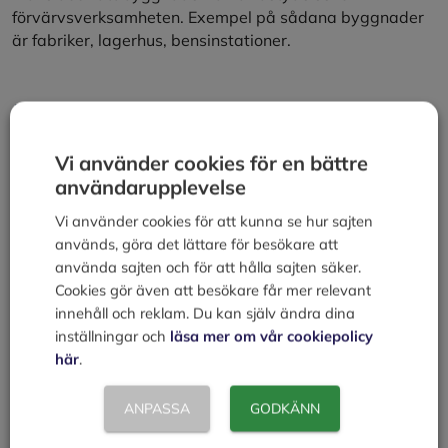
förvärvsverksamheten. Exempel på sådana byggnader
är fabriker, lagerhus, bensinstationer.
Jakt- och fiskearrende
Upplåtelser av jakt och fiske till annan person under en
Vi använder cookies för en bättre
längre tidsperiod kallas ofta i dagligt tal för jaktarrende
användarupplevelse
respektive fiskearrende. Detta är dock en felaktigt
benämning eftersom dessa upplåtelser inte regleras
Vi använder cookies för att kunna se hur sajten
som arrenden i jordabalken och inte heller ger samma
används, göra det lättare för besökare att
besittningsskydd som till exempel ett jordbruksarrende.
använda sajten och för att hålla sajten säker.
Se även jakträtt. Fiskearrenden avseende yrkesmässigt
Cookies gör även att besökare får mer relevant
fiske regleras dock i en egen lagstiftning, Lag (1957:390)
innehåll och reklam. Du kan själv ändra dina
om fiskearrenden. Lagen ger arrendatorn såväl ett
inställningar och
läsa mer om vår cookiepolicy
starkt besittningsskydd som förlängningsrätt.
här
.
Arrendeavtalen skall skrivas på 5 år. Uppkomna tvister
skall regleras av arrendenämnden.
ANPASSA
GODKÄNN