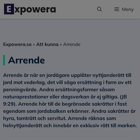
Hoppa
Meny
till
innehåll
Expowera.se
»
Att kunna
»
Arrende
Arrende
Arrende
är när en jordägare upplåter nyttjanderätt till
jord mot vederlag, det vill säga ersättning i form av ett
penningvärde. Andra ersättningsformer såsom
naturaprestationer eller dagsverkan är ej giltiga. (JB
9:29). Arrende hör till de begränsade sakrätter i fast
egendom som jordabalken erkänner. Andra sakrätter är
hyra, tomträtt och servitut. Arrende räknas som
helnyttjanderätt och innebär en exklusiv rätt till marken.