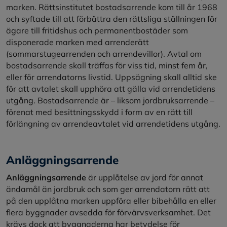
marken. Rättsinstitutet bostadsarrende kom till år 1968
och syftade till att förbättra den rättsliga ställningen för
ägare till fritidshus och permanentbostäder som
disponerade marken med arrenderätt
(sommarstugearrenden och arrendevillor). Avtal om
bostadsarrende skall träffas för viss tid, minst fem år,
eller för arrendatorns livstid. Uppsägning skall alltid ske
för att avtalet skall upphöra att gälla vid arrendetidens
utgång. Bostadsarrende är – liksom jordbruksarrende –
förenat med besittningsskydd i form av en rätt till
förlängning av arrendeavtalet vid arrendetidens utgång.
Anläggningsarrende
Anläggningsarrende
är upplåtelse av jord för annat
ändamål än jordbruk och som ger arrendatorn rätt att
på den upplåtna marken uppföra eller bibehålla en eller
flera byggnader avsedda för förvärvsverksamhet. Det
krävs dock att byggnaderna har betydelse för