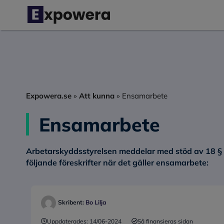
Hoppa
till
innehåll
Expowera.se
»
Att kunna
»
Ensamarbete
Ensamarbete
Arbetarskyddsstyrelsen meddelar med stöd av 18 §
följande föreskrifter när det gäller
ensamarbete:
Skribent:
Bo Lilja
Uppdaterades:
14/06-2024
Så finansieras sidan