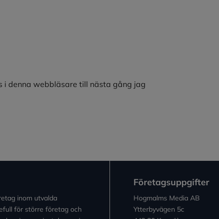
 i denna webbläsare till nästa gång jag
Företagsuppgifter
retag inom utvalda
Hogmalms Media AB
full för större företag och
Ytterbyvägen 5c