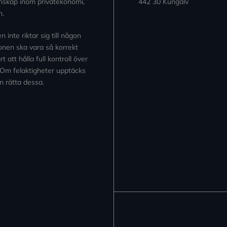
kunskap inom privatekonomi,
442 30 Kungälv
n.
inte riktar sig till någon
tionen ska vara så korrekt
 att hålla full kontroll över
 Om felaktigheter upptäcks
n rätta dessa.