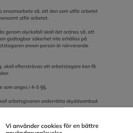
dna ensamarbete så, att den som utför arbetet
mensamt utför arbetet.
a genom olycksfall skall det ordnas så, att
Kan godtagbar säkerhet inte erhållas på
arbetstagaren annan person är närvarande
, skall eftersträvas att arbetstagare kan få
skor.
te som anges i 4-5 §§.
kall arbetsgivaren underrätta skyddsombud.
Vi använder cookies för en bättre
användarupplevelse