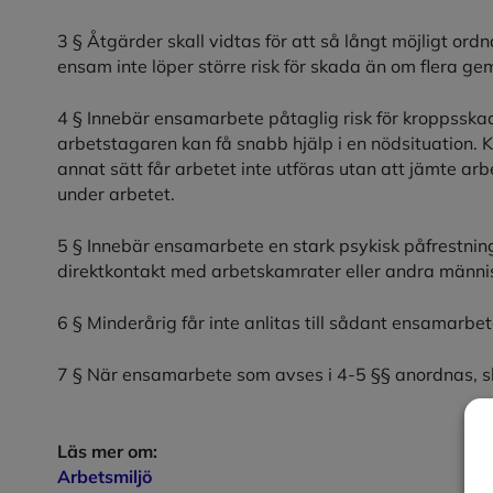
3 § Åtgärder skall vidtas för att så långt möjligt or
ensam inte löper större risk för skada än om flera ge
4 § Innebär ensamarbete påtaglig risk för kroppsskad
arbetstagaren kan få snabb hjälp i en nödsituation. 
annat sätt får arbetet inte utföras utan att jämte 
under arbetet.
5 § Innebär ensamarbete en stark psykisk påfrestning
direktkontakt med arbetskamrater eller andra männi
6 § Minderårig får inte anlitas till sådant ensamarbe
7 § När ensamarbete som avses i 4-5 §§ anordnas, s
Läs mer om:
Arbetsmiljö