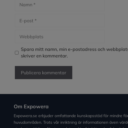
Namn
E-
post
Webbplats
Spara mitt namn, min e-postadress och webbplats
skriver en kommentar.
Om Expowera
Expowera.se erbjuder omfattande kunskapsstöd för mindre fö
huvudområden. Trots vår inriktning är informationen även värde