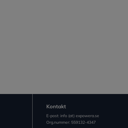
Kontakt
E-post: info (at) expowera.se
Org.nummer: 559132-4347