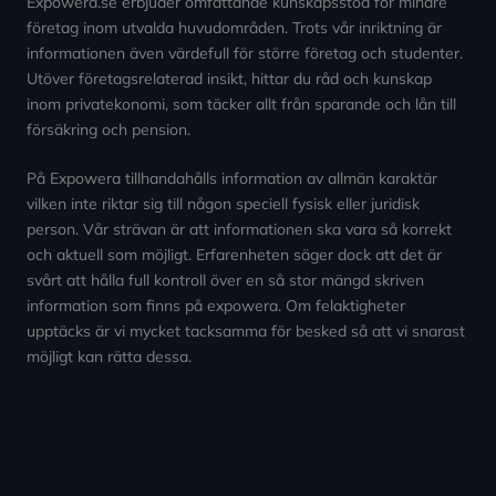
Expowera.se erbjuder omfattande kunskapsstöd för mindre
företag inom utvalda huvudområden. Trots vår inriktning är
informationen även värdefull för större företag och studenter.
Utöver företagsrelaterad insikt, hittar du råd och kunskap
inom privatekonomi, som täcker allt från sparande och lån till
försäkring och pension.
På Expowera tillhandahålls information av allmän karaktär
vilken inte riktar sig till någon speciell fysisk eller juridisk
person. Vår strävan är att informationen ska vara så korrekt
och aktuell som möjligt. Erfarenheten säger dock att det är
svårt att hålla full kontroll över en så stor mängd skriven
information som finns på expowera. Om felaktigheter
upptäcks är vi mycket tacksamma för besked så att vi snarast
möjligt kan rätta dessa.