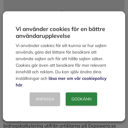
Vi använder cookies för en bättre
användarupplevelse
Vi använder cookies för att kunna se hur sajten
används, göra det lättare för besökare att
använda sajten och för att hålla sajten säker.
Cookies gör även att besökare får mer relevant
innehåll och reklam. Du kan själv ändra dina
inställningar och
läsa mer om vår cookiepolicy
här
.
Acceptera
Marknadsföring
cookies för att se
innehållet.
ANPASSA
GODKÄNN
Video av läraren Jon Ellrose. I videon förklarar han
nollpunkten, nollpunktsvolym och nollpunktsomsättning
tillsammans med inledande resonemang om
bidragskalkylering utifrån artiklarna på Expowera.se