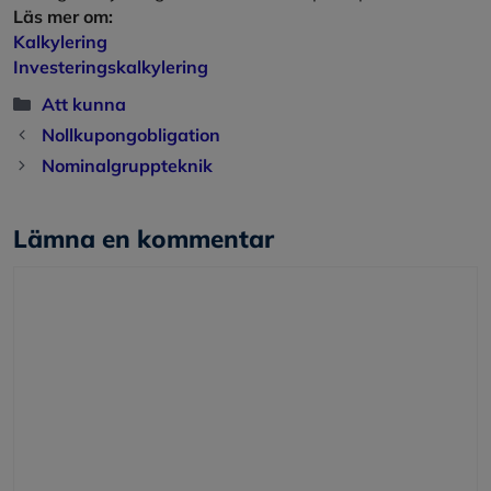
Läs mer om:
Kalkylering
Investeringskalkylering
Kategorier
Att kunna
Nollkupongobligation
Nominalgruppteknik
Lämna en kommentar
Kommentar