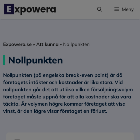
Hoppa
Meny
till
innehåll
Expowera.se
»
Att kunna
»
Nollpunkten
Nollpunkten
Nollpunkten (på engelska break-even point) är då
företagets intäkter och kostnader är lika stora.
Vid
nollpunkten går det att utläsa vilken försäljningsvolym
företaget måste uppnå för att alla kostnader ska vara
täckta. Är volymen högre kommer företaget att visa
vinst, är den lägre visar företaget en förlust.