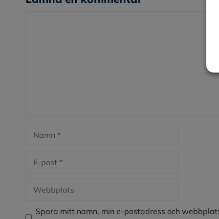
Kommentar
Namn
E-
post
Webbplats
Spara mitt namn, min e-postadress och webbplats