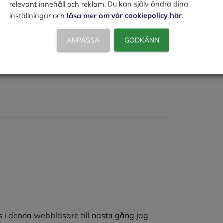
relevant innehåll och reklam. Du kan själv ändra dina
inställningar och
läsa mer om vår cookiepolicy här
.
ANPASSA
GODKÄNN
 i denna webbläsare till nästa gång jag