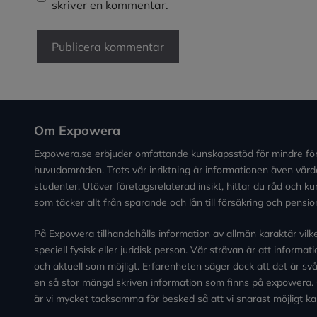
skriver en kommentar.
Om Expowera
Expowera.se erbjuder omfattande kunskapsstöd för mindre fö
huvudområden. Trots vår inriktning är informationen även värde
studenter. Utöver företagsrelaterad insikt, hittar du råd och 
som täcker allt från sparande och lån till försäkring och pensio
På Expowera tillhandahålls information av allmän karaktär vilken 
speciell fysisk eller juridisk person. Vår strävan är att informa
och aktuell som möjligt. Erfarenheten säger dock att det är svårt
en så stor mängd skriven information som finns på expowera.
är vi mycket tacksamma för besked så att vi snarast möjligt ka