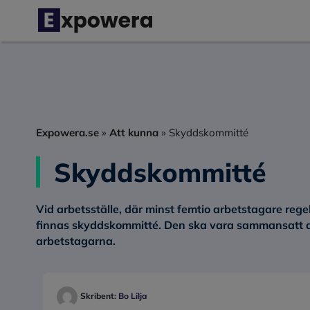
Hoppa
till
innehåll
Expowera.se
»
Att kunna
»
Skyddskommitté
Skyddskommitté
Vid arbetsställe, där minst femtio arbetstagare rege
finnas
skyddskommitté
. Den ska vara
sammansatt av
arbetstagarna
.
Skribent:
Bo Lilja