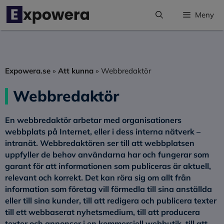
Hoppa
Meny
till
innehåll
Expowera.se
»
Att kunna
»
Webbredaktör
Webbredaktör
En
webbredaktör
arbetar med organisationers
webbplats på Internet, eller i dess interna nätverk –
intranät. Webbredaktören ser till att webbplatsen
uppfyller de behov användarna har och fungerar som
garant för att informationen som publiceras är aktuell,
relevant och korrekt. Det kan röra sig om allt från
information som företag vill förmedla till sina anställda
eller till sina kunder, till att redigera och publicera texter
till ett webbaserat nyhetsmedium, till att producera
texter och annonser i en kommersiell webbutik, till att