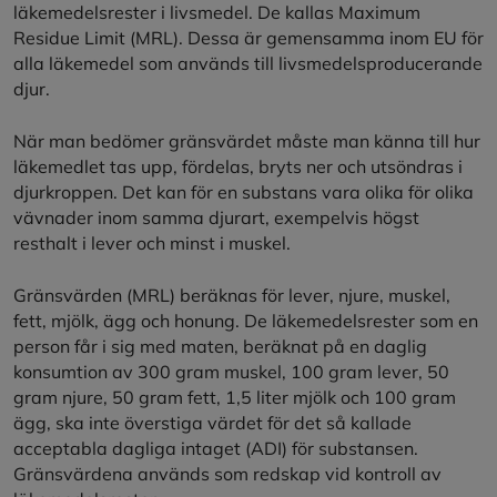
läkemedelsrester i livsmedel. De kallas Maximum
Residue Limit (MRL). Dessa är gemensamma inom EU för
alla läkemedel som används till livsmedelsproducerande
djur.
När man bedömer gränsvärdet måste man känna till hur
läkemedlet tas upp, fördelas, bryts ner och utsöndras i
djurkroppen. Det kan för en substans vara olika för olika
vävnader inom samma djurart, exempelvis högst
resthalt i lever och minst i muskel.
Gränsvärden (MRL) beräknas för lever, njure, muskel,
fett, mjölk, ägg och honung. De läkemedelsrester som en
person får i sig med maten, beräknat på en daglig
konsumtion av 300 gram muskel, 100 gram lever, 50
gram njure, 50 gram fett, 1,5 liter mjölk och 100 gram
ägg, ska inte överstiga värdet för det så kallade
acceptabla dagliga intaget (ADI) för substansen.
Gränsvärdena används som redskap vid kontroll av