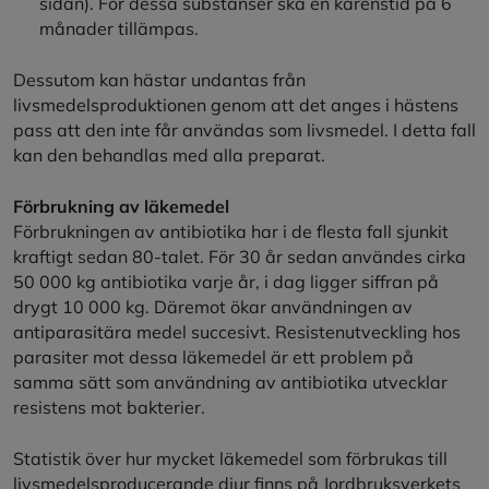
sidan). För dessa substanser ska en karenstid på 6
månader tillämpas.
Dessutom kan hästar undantas från
livsmedelsproduktionen genom att det anges i hästens
pass att den inte får användas som livsmedel. I detta fall
kan den behandlas med alla preparat.
Förbrukning av läkemedel
Förbrukningen av antibiotika har i de flesta fall sjunkit
kraftigt sedan 80-talet. För 30 år sedan användes cirka
50 000 kg antibiotika varje år, i dag ligger siffran på
drygt 10 000 kg. Däremot ökar användningen av
antiparasitära medel succesivt. Resistenutveckling hos
parasiter mot dessa läkemedel är ett problem på
samma sätt som användning av antibiotika utvecklar
resistens mot bakterier.
Statistik över hur mycket läkemedel som förbrukas till
livsmedelsproducerande djur finns på Jordbruksverkets