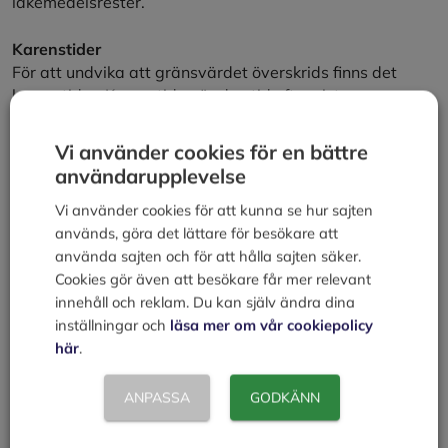
läkemedelsrester.
Karenstider
För att undvika att gränsvärdet överskrids finns det
karenstider. Karenstiden är den tid efter sista
behandlingstillfället som det tar för läkemedlet och dess
nedbrytningsprodukter att utsöndras från djuret så att
Vi använder cookies för en bättre
maten blir säker.
användarupplevelse
Karenstider bedöms för slakt av djur och för mjölk och
Vi använder cookies för att kunna se hur sajten
ägg för varje preparat och för varje djurslag som
används, göra det lättare för besökare att
preparatet ska användas till.
använda sajten och för att hålla sajten säker.
Cookies gör även att besökare får mer relevant
innehåll och reklam. Du kan själv ändra dina
För att kunna bedöma hur lång karenstiden ska vara
inställningar och
läsa mer om vår cookiepolicy
krävs resthaltsstudier utförda med det aktuella
här
.
preparatet. Dessa ska visa hur substansen utsöndras.
Studierna utförs med den högsta rekommenderade
dosen och under den längsta behandlingstiden som
ANPASSA
GODKÄNN
preparatet är avsett att ges.