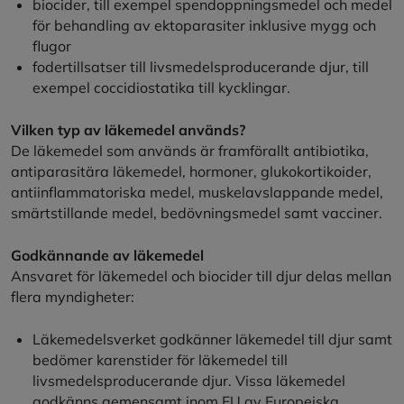
biocider, till exempel spendoppningsmedel och medel
för behandling av ektoparasiter inklusive mygg och
flugor
fodertillsatser till livsmedelsproducerande djur, till
exempel coccidiostatika till kycklingar.
Vilken typ av läkemedel används?
De läkemedel som används är framförallt antibiotika,
antiparasitära läkemedel, hormoner, glukokortikoider,
antiinflammatoriska medel, muskelavslappande medel,
smärtstillande medel, bedövningsmedel samt vacciner.
Godkännande av läkemedel
Ansvaret för läkemedel och biocider till djur delas mellan
flera myndigheter:
Läkemedelsverket godkänner läkemedel till djur samt
bedömer karenstider för läkemedel till
livsmedelsproducerande djur. Vissa läkemedel
godkänns gemensamt inom EU av Europeiska