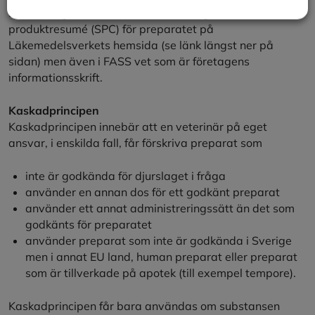
Behandlingsrekommendationerna anges i en
produktresumé (SPC) för preparatet på
Läkemedelsverkets hemsida (se länk längst ner på
sidan) men även i FASS vet som är företagens
informationsskrift.
Kaskadprincipen
Kaskadprincipen innebär att en veterinär på eget
ansvar, i enskilda fall, får förskriva preparat som
inte är godkända för djurslaget i fråga
använder en annan dos för ett godkänt preparat
använder ett annat administreringssätt än det som
godkänts för preparatet
använder preparat som inte är godkända i Sverige
men i annat EU land, human preparat eller preparat
som är tillverkade på apotek (till exempel tempore).
Kaskadprincipen får bara användas om substansen