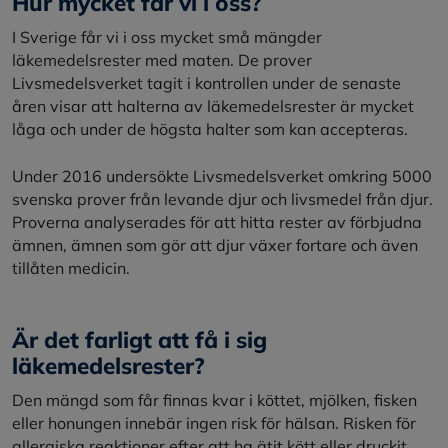
Hur mycket får vi i oss?
I Sverige får vi i oss mycket små mängder
läkemedelsrester med maten. De prover
Livsmedelsverket tagit i kontrollen under de senaste
åren visar att halterna av läkemedelsrester är mycket
låga och under de högsta halter som kan accepteras.
Under 2016 undersökte Livsmedelsverket omkring 5000
svenska prover från levande djur och livsmedel från djur.
Proverna analyserades för att hitta rester av förbjudna
ämnen, ämnen som gör att djur växer fortare och även
tillåten medicin.
Är det farligt att få i sig
läkemedelsrester?
Den mängd som får finnas kvar i köttet, mjölken, fisken
eller honungen innebär ingen risk för hälsan. Risken för
allergiska reaktioner efter att ha ätit kött eller druckit