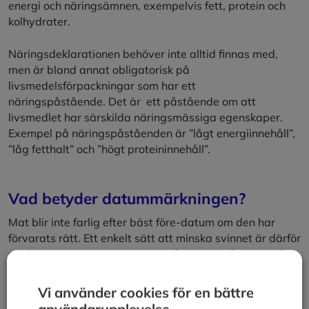
energi och näringsämnen, exempelvis fett, protein och
kolhydrater.
Näringsdeklarationen behöver inte alltid finnas med,
men är bland annat obligatorisk på
livsmedelsförpackningar som har ett
näringspåstående. Det är ett påstående om att
livsmedlet har särskilda näringsmässiga egenskaper.
Exempel på näringspåståenden är ”lågt energiinnehåll”,
”låg fetthalt” och ”högt proteininnehåll”.
Vad betyder datummärkningen?
Mat blir inte farlig efter bäst före-datum om den har
förvarats rätt. Ett enkelt sätt att minska svinnet är därför
att först titta, lukta och smaka på maten. Våga lita på
dina sinnen – om maten verkar okej går den bra att äta!
Vi använder cookies för en bättre
användarupplevelse