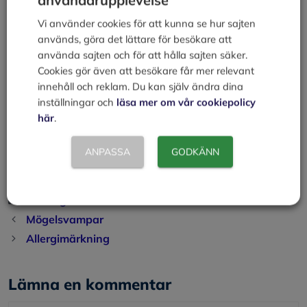
Hur mycket finns i förpackningen?
Vi använder cookies för att kunna se hur sajten
På färdigförpackade livsmedel ska finnas en uppgift om
används, göra det lättare för besökare att
nettokvantitet. Livsmedel ska märkas med den
använda sajten och för att hålla sajten säker.
vikt/volym det hade vid förpackningstillfället. Vikten av
Cookies gör även att besökare får mer relevant
själva förpackningen, av etiketter och liknande får inte
innehåll och reklam. Du kan själv ändra dina
räknas med.
inställningar och
läsa mer om vår cookiepolicy
här
.
Källa:
ANPASSA
GODKÄNN
Livsmedelsverket
Kategorier
Företagande och livsmedel
Mögelsvampar
Allergimärkning
Lämna en kommentar