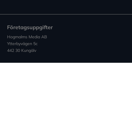
Företagsuppgifter
Hogmalms Media AB
Ytterbyvägen 5c
442 30 Kungälv
Kontakt
E-post: info (at) expowera.se
Org.nummer: 559132-4347