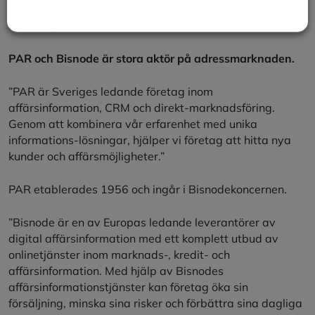
Andra register som är användbara är körkortsregistret
och bilregistret.
PAR och Bisnode är stora aktör på adressmarknaden.
”PAR är Sveriges ledande företag inom
affärsinformation, CRM och direkt-marknadsföring.
Genom att kombinera vår erfarenhet med unika
informations-lösningar, hjälper vi företag att hitta nya
kunder och affärsmöjligheter.”
PAR etablerades 1956 och ingår i Bisnodekoncernen.
”Bisnode är en av Europas ledande leverantörer av
digital affärsinformation med ett komplett utbud av
onlinetjänster inom marknads-, kredit- och
affärsinformation. Med hjälp av Bisnodes
affärsinformationstjänster kan företag öka sin
försäljning, minska sina risker och förbättra sina dagliga