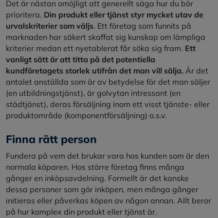
Det är nästan omöjligt att generellt säga hur du bör
prioritera.
Din produkt eller tjänst styr mycket utav de
urvalskriterier som väljs
. Ett företag som funnits på
marknaden har säkert skaffat sig kunskap om lämpliga
kriterier medan ett nyetablerat får söka sig fram.
Ett
vanligt sätt är att titta på det potentiella
kundföretagets storlek utifrån det man vill sälja.
Är det
antalet anställda som är av betydelse för det man säljer
(en utbildningstjänst), är golvytan intressant (en
städtjänst), deras försäljning inom ett visst tjänste- eller
produktområde (komponentförsäljning) o.s.v.
Finna rätt person
Fundera på vem det brukar vara hos kunden som är den
normala köparen. Hos större företag finns många
gånger en inköpsavdelning. Formellt är det kanske
dessa personer som gör inköpen, men många gånger
initieras eller påverkas köpen av någon annan. Allt beror
på hur komplex din produkt eller tjänst är.