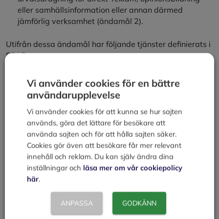
eller samhällsinformation eller annan därmed
jämförlig verksamhet (ändamål 2).
Utifrån dessa ändamål har följande tjänster definierats i
SPAR.
Urval för direktreklam, marknadsundersökning etc.
Vi använder cookies för en bättre
Urvalssimulering för att ge en uppskattning om
användarupplevelse
storlek och kostnad på urval.
Vi använder cookies för att kunna se hur sajten
Avisering för underhåll av eget kundregister.
används, göra det lättare för besökare att
Personnummersättning för underhåll av eget
använda sajten och för att hålla sajten säker.
kundregister.
Cookies gör även att besökare får mer relevant
Utlämnande av direktreklamspärr för underhåll av
innehåll och reklam. Du kan själv ändra dina
eget kundregister.
inställningar och
läsa mer om vår cookiepolicy
Personsökning i SPAR.
här
.
Förutom dessa tjänster kan privatpersoner få en
markering om spärr mot direktreklam införd i SPAR.
ANPASSA
GODKÄNN