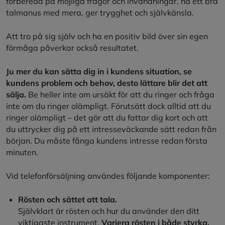
förberedd på möjliga frågor och invändningar, ha ett bra
talmanus med mera, ger trygghet och självkänsla.
Att tro på sig själv och ha en positiv bild över sin egen
förmåga påverkar också resultatet.
Ju mer du kan sätta dig in i kundens situation, se
kundens problem och behov, desto lättare blir det att
sälja.
Be heller inte om ursäkt för att du ringer och fråga
inte om du ringer olämpligt. Förutsätt dock alltid att du
ringer olämpligt – det gör att du fattar dig kort och att
du uttrycker dig på ett intresseväckande sätt redan från
början. Du måste fånga kundens intresse redan första
minuten.
Vid telefonförsäljning användes följande komponenter:
Rösten och sättet att tala.
Självklart är rösten och hur du använder den ditt
viktigaste instrument.
Variera rösten i både styrka,