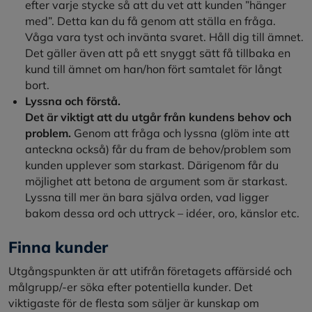
efter varje stycke så att du vet att kunden ”hänger
med”. Detta kan du få genom att ställa en fråga.
Våga vara tyst och invänta svaret. Håll dig till ämnet.
Det gäller även att på ett snyggt sätt få tillbaka en
kund till ämnet om han/hon fört samtalet för långt
bort.
Lyssna och förstå.
Det är viktigt att du utgår från kundens behov och
problem.
Genom att fråga och lyssna (glöm inte att
anteckna också) får du fram de behov/problem som
kunden upplever som starkast. Därigenom får du
möjlighet att betona de argument som är starkast.
Lyssna till mer än bara själva orden, vad ligger
bakom dessa ord och uttryck – idéer, oro, känslor etc.
Finna kunder
Utgångspunkten är att utifrån företagets affärsidé och
målgrupp/-er söka efter potentiella kunder. Det
viktigaste för de flesta som säljer är kunskap om