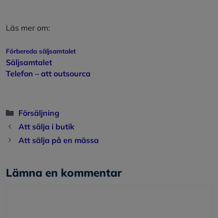
Läs mer om:
Förbereda säljsamtalet
Säljsamtalet
Telefon – att outsourca
Kategorier
Försäljning
Att sälja i butik
Att sälja på en mässa
Lämna en kommentar
Kommentar