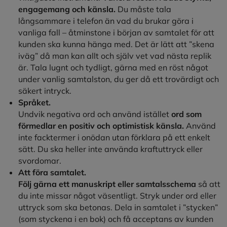
engagemang och känsla.
Du måste tala
långsammare i telefon än vad du brukar göra i
vanliga fall – åtminstone i början av samtalet för att
kunden ska kunna hänga med. Det är lätt att ”skena
iväg” då man kan allt och själv vet vad nästa replik
är. Tala lugnt och tydligt, gärna med en röst något
under vanlig samtalston, du ger då ett trovärdigt och
säkert intryck.
Språket.
Undvik negativa ord och använd istället
ord som
förmedlar en positiv och optimistisk känsla.
Använd
inte facktermer i onödan utan förklara på ett enkelt
sätt. Du ska heller inte använda kraftuttryck eller
svordomar.
Att föra samtalet.
Följ gärna ett manuskript eller samtalsschema
så att
du inte missar något väsentligt. Stryk under ord eller
uttryck som ska betonas. Dela in samtalet i ”stycken”
(som styckena i en bok) och få acceptans av kunden