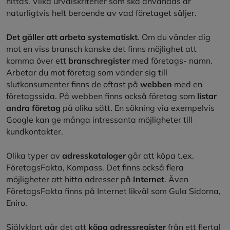
hittas. Vilka urvalskriterier som ska användas är
naturligtvis helt beroende av vad företaget säljer.
Det gäller att arbeta systematiskt
. Om du vänder dig
mot en viss bransch kanske det finns möjlighet att
komma över ett
branschregister
med företags- namn.
Arbetar du mot företag som vänder sig till
slutkonsumenter finns de oftast på
webben
med en
företagssida. På webben finns också företag som
listar
andra företag
på olika sätt. En sökning via exempelvis
Google kan ge många intressanta möjligheter till
kundkontakter.
Olika typer av
adresskataloger
går att köpa t.ex.
FöretagsFakta, Kompass. Det finns också flera
möjligheter att hitta adresser på
Internet
. Även
FöretagsFakta finns på Internet likväl som Gula Sidorna,
Eniro.
Självklart går det att
köpa adressregister
från ett flertal