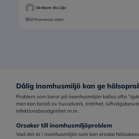
Skribent:
Bo Lilja
Så finansieras sidan
Dålig inomhusmiljö kan ge hälsopro
Problem som beror på inomhusmiljön kallas ofta ”sju
men kan bestå av huvudvärk, trötthet, luftvägsbesvär, 
infektionsbenägenhet m.m.
Orsaker till inomhusmiljöproblem
Vad det är i inomhusmiljön som kan orsaka hälsobe