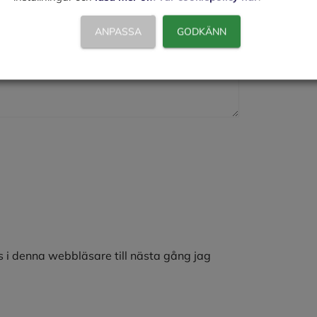
ANPASSA
GODKÄNN
 i denna webbläsare till nästa gång jag