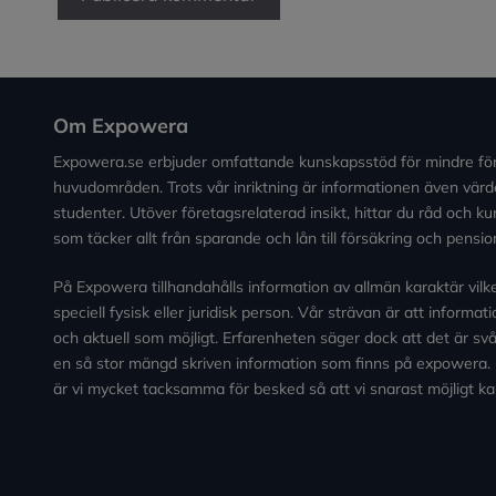
Om Expowera
Expowera.se erbjuder omfattande kunskapsstöd för mindre fö
huvudområden. Trots vår inriktning är informationen även värde
studenter. Utöver företagsrelaterad insikt, hittar du råd och 
som täcker allt från sparande och lån till försäkring och pensio
På Expowera tillhandahålls information av allmän karaktär vilken 
speciell fysisk eller juridisk person. Vår strävan är att informa
och aktuell som möjligt. Erfarenheten säger dock att det är svårt
en så stor mängd skriven information som finns på expowera.
är vi mycket tacksamma för besked så att vi snarast möjligt ka