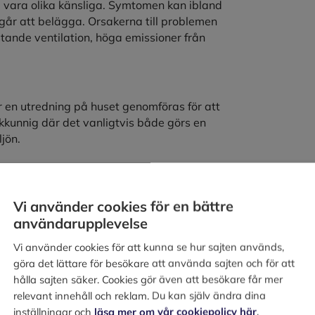
å vara olika känsliga. Symtomen kan ibland
går att belägga. Orsakerna till problemen
stande ventilation, höga emissioner från
ör en utredning på huset genomföras för att
kkunnig där det vanligtvis både görs en
jön.
Vi använder cookies för en bättre
användarupplevelse
Vi använder cookies för att kunna se hur sajten används,
göra det lättare för besökare att använda sajten och för att
hålla sajten säker. Cookies gör även att besökare får mer
relevant innehåll och reklam. Du kan själv ändra dina
inställningar och
läsa mer om vår cookiepolicy här
.