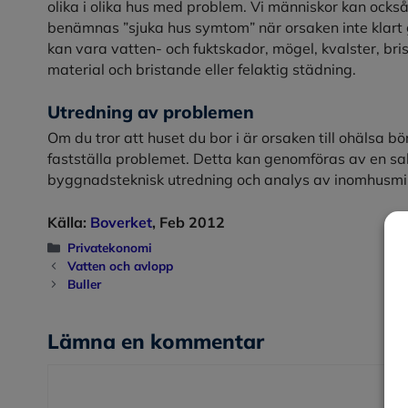
olika i olika hus med problem. Vi människor kan ocks
benämnas ”sjuka hus symtom” när orsaken inte klart 
kan vara vatten- och fuktskador, mögel, kvalster, bri
material och bristande eller felaktig städning.
Utredning av problemen
Om du tror att huset du bor i är orsaken till ohälsa b
fastställa problemet. Detta kan genomföras av en sa
byggnadsteknisk utredning och analys av inomhusmil
Källa:
Boverket
, Feb 2012
Kategorier
Privatekonomi
Vatten och avlopp
Buller
Lämna en kommentar
Kommentar