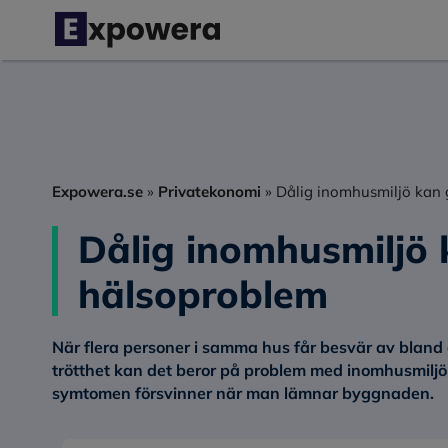
Hoppa
till
innehåll
Expowera.se
»
Privatekonomi
»
Dålig inomhusmiljö kan
Dålig inomhusmiljö 
hälsoproblem
När flera personer i samma hus får besvär av bland a
trötthet kan det beror på problem med inomhusmilj
symtomen försvinner när man lämnar byggnaden.