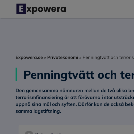
Hoppa
till
innehåll
Expowera.se
»
Privatekonomi
»
Penningtvätt och terrori
Penningtvätt och te
Den gemensamma nämnaren mellan de två olika bro
terrorismfinansiering är att förövarna i stor utsträc
uppnå sina mål och syften. Därför kan de också b
samma lagstiftning.