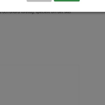
engarnas slutgiltiga syfte som brottslingen
vid penningtvätt. Finansiering av terrorism är
a och andra företag, speciellt om det sker