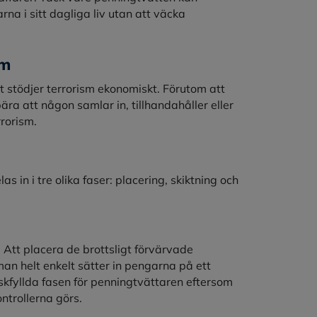
na i sitt dagliga liv utan att väcka
sm
t stödjer terrorism ekonomiskt. Förutom att
ära att någon samlar in, tillhandahåller eller
rrorism.
 in i tre olika faser: placering, skiktning och
. Att placera de brottsligt förvärvade
man helt enkelt sätter in pengarna på ett
skfyllda fasen för penningtvättaren eftersom
ontrollerna görs.