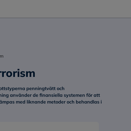
sm
rrorism
ttstyperna penningtvätt och
kning använder de finansiella systemen för att
ekämpas med liknande metoder och behandlas i