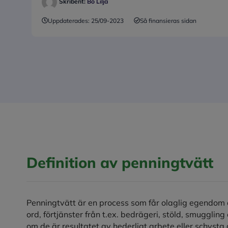
Skribent:
Bo Lilja
Uppdaterades:
25/09-2023
Så finansieras sidan
Definition av penningtvätt
Penningtvätt är en process som får olaglig egendom 
ord, förtjänster från t.ex. bedrägeri, stöld, smuggli
om de är resultatet av hederligt arbete eller schysta