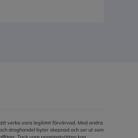
att verka vara legitimt förvärvad. Med andra
ng och droghandel byter skepnad och ser ut som
 affärer. Tack vare penningtvätten kan