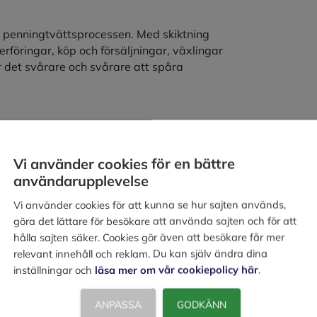
i penningtvättsprocessen. Med skiktning
föringar, köp och försäljningar, växlingar
r det svårare och svårare att spåra
är skiktningen är klar har pengarnas olagliga
ansiella systemet och kan användas för
Vi använder cookies för en bättre
användarupplevelse
Vi använder cookies för att kunna se hur sajten används,
göra det lättare för besökare att använda sajten och för att
ering av terrorism
hålla sajten säker. Cookies gör även att besökare får mer
relevant innehåll och reklam. Du kan själv ändra dina
inställningar och
läsa mer om vår cookiepolicy här
.
a pengarnas olagliga ursprung. Däremot kan
 olagligt ursprung eller som är lagligt
ANPASSA
GODKÄNN