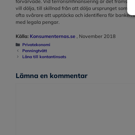
förvärvade. Vid terrorismfinansiering är det främst p
vill dölja, till skillnad från att dölja ursprunget som 
ofta svårare att upptäcka och identifiera för bankern
med legala pengar.
Källa:
Konsumenternas.se
, November 2018
Kategorier
Privatekonomi
Penningtvätt
Låna till kontantinsats
Lämna en kommentar
Kommentar