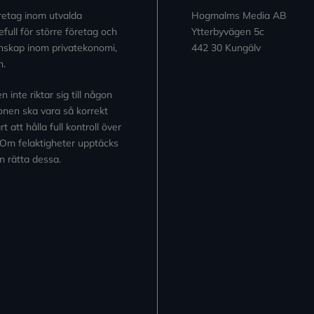
retag inom utvalda
Hogmalms Media AB
full för större företag och
Ytterbyvägen 5c
kunskap inom privatekonomi,
442 30 Kungälv
n.
inte riktar sig till någon
tionen ska vara så korrekt
 att hålla full kontroll över
 Om felaktigheter upptäcks
n rätta dessa.