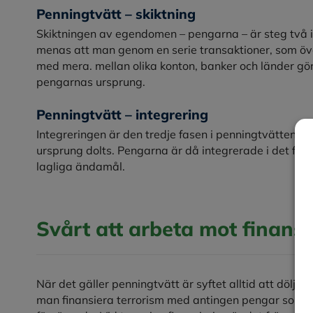
Penningtvätt – skiktning
Skiktningen av egendomen – pengarna – är steg två 
menas att man genom en serie transaktioner, som över
med mera. mellan olika konton, banker och länder gö
pengarnas ursprung.
Penningtvätt – integrering
Integreringen är den tredje fasen i penningtvätten. N
ursprung dolts. Pengarna är då integrerade i det fin
lagliga ändamål.
Svårt att arbeta mot finansi
När det gäller penningtvätt är syftet alltid att dölj
man finansiera terrorism med antingen pengar som har