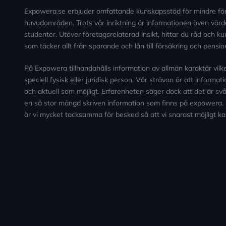
Expowera.se erbjuder omfattande kunskapsstöd för mindre fö
huvudområden. Trots vår inriktning är informationen även värde
studenter. Utöver företagsrelaterad insikt, hittar du råd och 
som täcker allt från sparande och lån till försäkring och pensio
På Expowera tillhandahålls information av allmän karaktär vilken 
speciell fysisk eller juridisk person. Vår strävan är att informa
och aktuell som möjligt. Erfarenheten säger dock att det är svårt
en så stor mängd skriven information som finns på expowera.
är vi mycket tacksamma för besked så att vi snarast möjligt ka