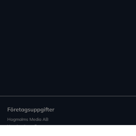
Företagsuppgifter
Hogmalms Media AB
Ytterbyvägen 5c
442 30 Kungälv