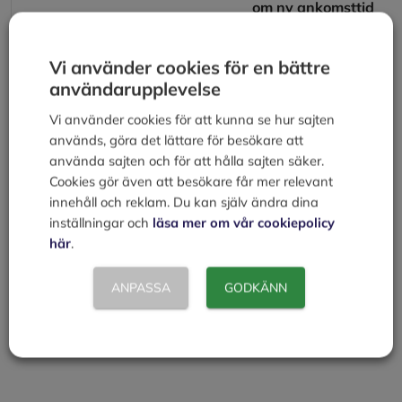
om ny ankomsttid
inte överstiger den
ursprungliga med
Vi använder cookies för en bättre
Högst 1500
250 euro
2 timmar=125 euro
användarupplevelse
km
Vi använder cookies för att kunna se hur sajten
Mer än
400 euro
3 timmar=200 euro
används, göra det lättare för besökare att
1500 km
använda sajten och för att hålla sajten säker.
inom EU
Cookies gör även att besökare får mer relevant
samt 1500-
innehåll och reklam. Du kan själv ändra dina
3500 km
inställningar och
läsa mer om vår cookiepolicy
utanför EU
här
.
Mer än
600 euro
4 timmar=300 euro
ANPASSA
GODKÄNN
3500 km
utanför EU