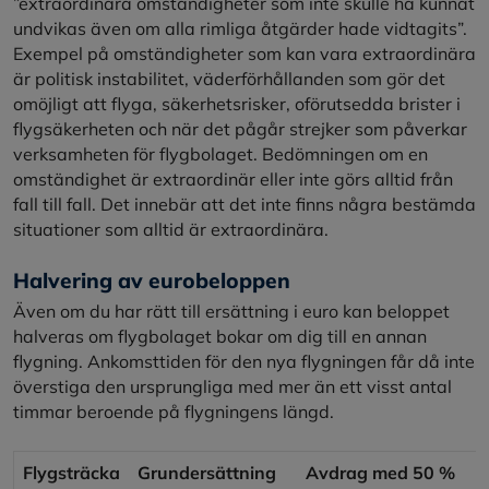
”extraordinära omständigheter som inte skulle ha kunnat
undvikas även om alla rimliga åtgärder hade vidtagits”.
Exempel på omständigheter som kan vara extraordinära
är politisk instabilitet, väderförhållanden som gör det
omöjligt att flyga, säkerhetsrisker, oförutsedda brister i
flygsäkerheten och när det pågår strejker som påverkar
verksamheten för flygbolaget. Bedömningen om en
omständighet är extraordinär eller inte görs alltid från
fall till fall. Det innebär att det inte finns några bestämda
situationer som alltid är extraordinära.
Halvering av eurobeloppen
Även om du har rätt till ersättning i euro kan beloppet
halveras om flygbolaget bokar om dig till en annan
flygning. Ankomsttiden för den nya flygningen får då inte
överstiga den ursprungliga med mer än ett visst antal
timmar beroende på flygningens längd.
Flygsträcka
Grundersättning
Avdrag med 50 %