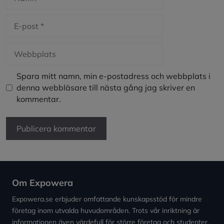
E-
post
Webbplats
Spara mitt namn, min e-postadress och webbplats i
denna webbläsare till nästa gång jag skriver en
kommentar.
Om Expowera
Expowera.se erbjuder omfattande kunskapsstöd för mindre
företag inom utvalda huvudområden. Trots vår inriktning är
informationen även värdefull för större företag och studenter.