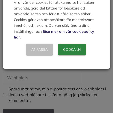
Vi använder cookies för att kunna se hur sajten
används, göra det lättare för besökare att
använda sajten och för att hålla sajten säker.
Cookies gör även att besökare får mer relevant
innehåll och reklam. Du kan själv ändra dina
inställningar och
läsa mer om vår cookiepolicy
här
.
Namn
ANPASSA
GODKÄNN
E-
post
Webbplats
Spara mitt namn, min e-postadress och webbplats i
denna webbläsare till nästa gång jag skriver en
kommentar.