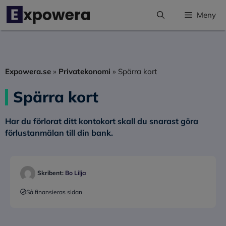
Hoppa
Meny
till
innehåll
Expowera.se
»
Privatekonomi
»
Spärra kort
Spärra kort
Har du förlorat ditt kontokort skall du snarast göra
förlustanmälan till din bank.
Skribent:
Bo Lilja
Så finansieras sidan