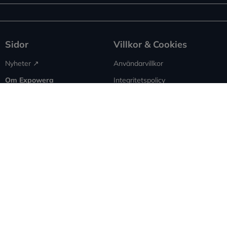
Sidor
Villkor & Cookies
Nyheter ↗︎
Användarvillkor
Om Expowera
Integritetspolicy
Kontakta oss
Cookies
Spridning
Ansvarsfriskrivning
Rapportera fel
Sitemap