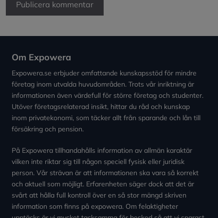
Om Expowera
Expowera.se erbjuder omfattande kunskapsstöd för mindre
företag inom utvalda huvudområden. Trots vår inriktning är
informationen även värdefull för större företag och studenter.
Utöver företagsrelaterad insikt, hittar du råd och kunskap
inom privatekonomi, som täcker allt från sparande och lån till
försäkring och pension.
På Expowera tillhandahålls information av allmän karaktär
vilken inte riktar sig till någon speciell fysisk eller juridisk
person. Vår strävan är att informationen ska vara så korrekt
och aktuell som möjligt. Erfarenheten säger dock att det är
svårt att hålla full kontroll över en så stor mängd skriven
information som finns på expowera. Om felaktigheter
upptäcks är vi mycket tacksamma för besked så att vi snarast