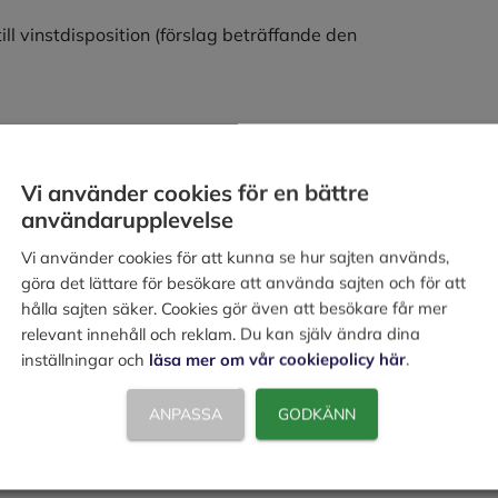
l vinstdisposition (förslag beträffande den
Vi använder cookies för en bättre
användarupplevelse
ärmed, dels att denna kopia av
Vi använder cookies för att kunna se hur sajten används,
ls att resultaträkningen och balansräkningen
göra det lättare för besökare att använda sajten och för att
kningen fastställts på årsstämma den
hålla sajten säker. Cookies gör även att besökare får mer
relevant innehåll och reklam. Du kan själv ändra dina
ll vinstdisposition i moderbolaget.
inställningar och
läsa mer om vår cookiepolicy här
.
ANPASSA
GODKÄNN