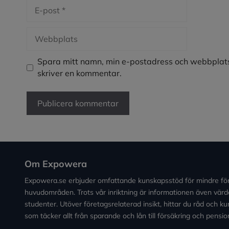
E-
post
Webbplats
Spara mitt namn, min e-postadress och webbplats
skriver en kommentar.
Om Expowera
Expowera.se erbjuder omfattande kunskapsstöd för mindre fö
huvudområden. Trots vår inriktning är informationen även värde
studenter. Utöver företagsrelaterad insikt, hittar du råd och 
som täcker allt från sparande och lån till försäkring och pensio