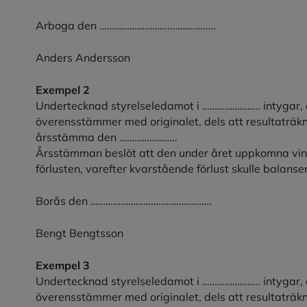
Arboga den ………………………..……………..
Anders Andersson
Exempel 2
Undertecknad styrelseledamot i ………………….. intygar, 
överensstämmer med originalet, dels att resultaträk
årsstämma den …………………..
Årsstämman beslöt att den under året uppkomna vin
förlusten, varefter kvarstående förlust skulle balanser
Borås den ………………………..……………….
Bengt Bengtsson
Exempel 3
Undertecknad styrelseledamot i ………………….. intygar, 
överensstämmer med originalet, dels att resultaträk