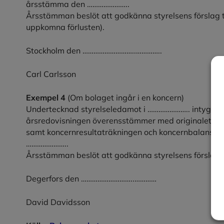
årsstämma den …………………..
Årsstämman beslöt att godkänna styrelsens förslag til
uppkomna förlusten).
Stockholm den ………………………..…………..
Carl Carlsson
Exempel 4
(Om bolaget ingår i en koncern)
Undertecknad styrelseledamot i ………………….. intygar h
årsredovisningen överensstämmer med originalet, de
samt koncernresultaträkningen och koncernbalansrä
…………………..
Årsstämman beslöt att godkänna styrelsens förslag ti
Degerfors den ………………………..…………
David Davidsson