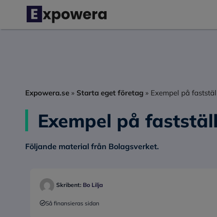
Hoppa
till
innehåll
Expowera.se
»
Starta eget företag
»
Exempel på faststäl
Exempel på fastställ
Följande material från Bolagsverket.
Skribent:
Bo Lilja
Så finansieras sidan