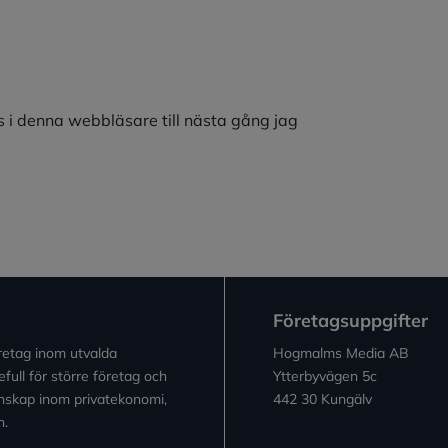
 i denna webbläsare till nästa gång jag
Företagsuppgifter
retag inom utvalda
Hogmalms Media AB
full för större företag och
Ytterbyvägen 5c
kunskap inom privatekonomi,
442 30 Kungälv
n.