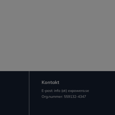
Kontakt
E-post: info (at) expowera.se
Org.nummer: 559132-4347