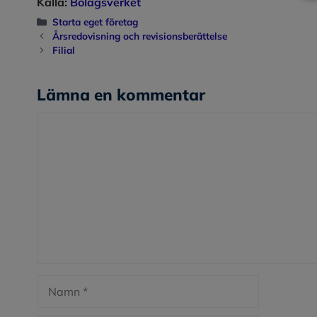
Källa:
Bolagsverket
Kategorier
Starta eget företag
Årsredovisning och revisionsberättelse
Filial
Lämna en kommentar
Kommentar
Namn