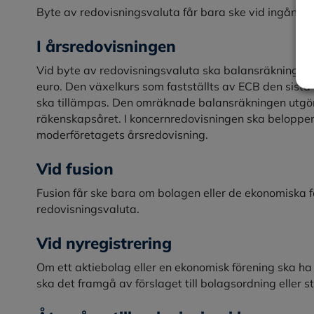
Byte av redovisningsvaluta får bara ske vid ingången
I årsredovisningen
Vid byte av redovisningsvaluta ska balansräkningen 
euro. Den växelkurs som fastställts av ECB den sis
ska tillämpas. Den omräknade balansräkningen utgör
räkenskapsåret. I koncernredovisningen ska beloppe
moderföretagets årsredovisning.
Vid fusion
Fusion får ske bara om bolagen eller de ekonomisk
redovisningsvaluta.
Vid nyregistrering
Om ett aktiebolag eller en ekonomisk förening ska ha 
ska det framgå av förslaget till bolagsordning eller s