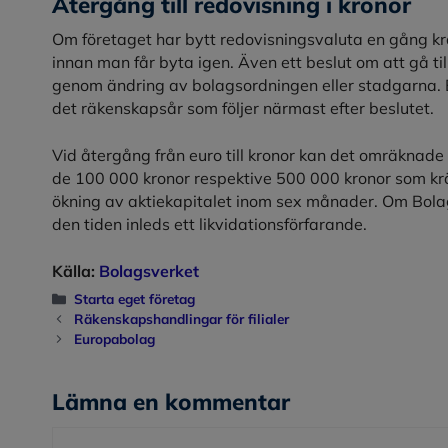
Återgång till redovisning i kronor
Om företaget har bytt redovisningsvaluta en gång kr
innan man får byta igen. Även ett beslut om att gå till
genom ändring av bolagsordningen eller stadgarna. 
det räkenskapsår som följer närmast efter beslutet.
Vid återgång från euro till kronor kan det omräknade a
de 100 000 kronor respektive 500 000 kronor som kr
ökning av aktiekapitalet inom sex månader. Om Bola
den tiden inleds ett likvidationsförfarande.
Källa:
Bolagsverket
Kategorier
Starta eget företag
Räkenskapshandlingar för filialer
Europabolag
Lämna en kommentar
Kommentar