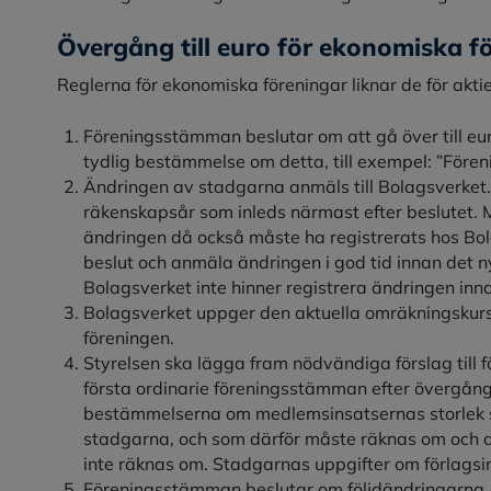
Övergång till euro för ekonomiska f
Reglerna för ekonomiska föreningar liknar de för akti
Föreningsstämman beslutar om att gå över till eu
tydlig bestämmelse om detta, till exempel: ”Föreni
Ändringen av stadgarna anmäls till Bolagsverket.
räkenskapsår som inleds närmast efter beslutet. M
ändringen då också måste ha registrerats hos Bol
beslut och anmäla ändringen i god tid innan det 
Bolagsverket inte hinner registrera ändringen inn
Bolagsverket uppger den aktuella omräkningskursen
föreningen.
Styrelsen ska lägga fram nödvändiga förslag till f
första ordinarie föreningsstämman efter övergånge
bestämmelserna om medlemsinsatsernas storlek so
stadgarna, och som därför måste räknas om och an
inte räknas om. Stadgarnas uppgifter om förlagsi
Föreningsstämman beslutar om följdändringarna. S