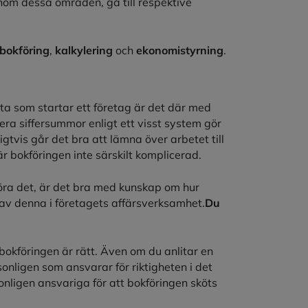
 inom dessa områden, gå till respektive
bokföring
,
kalkylering
och
ekonomistyrning
.
sta som startar ett företag är det där med
cera siffersummor enligt ett visst system gör
igtvis går det bra att lämna över arbetet till
 bokföringen inte särskilt komplicerad.
göra det, är det bra med kunskap om hur
d av denna i företagets affärsverksamhet.
Du
 bokföringen är rätt. Även om du anlitar en
onligen som ansvarar för riktigheten i det
nligen ansvariga för att bokföringen sköts