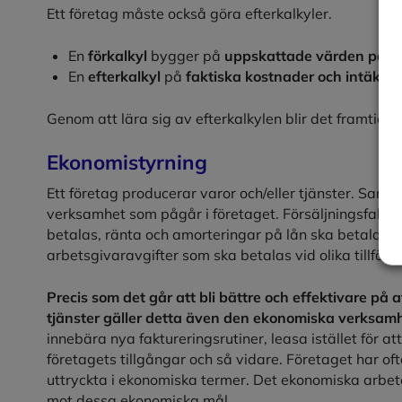
Ett företag måste också göra efterkalkyler.
En
förkalkyl
bygger på
uppskattade värden på bå
En
efterkalkyl
på
faktiska kostnader och intäkter
Genom att lära sig av efterkalkylen blir det framtida
Ekonomistyrning
Ett företag producerar varor och/eller tjänster. Samt
verksamhet som pågår i företaget. Försäljningsfakturo
betalas, ränta och amorteringar på lån ska betalas, 
arbetsgivaravgifter som ska betalas vid olika tillfälle
Precis som det går att bli bättre och effektivare på 
tjänster gäller detta även den ekonomiska verksam
innebära nya faktureringsrutiner, leasa istället för at
företagets tillgångar och så vidare. Företaget har oft
uttryckta i ekonomiska termer. Det ekonomiska arbetet
mot dessa ekonomiska mål.