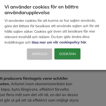
Vi använder cookies för en bättre
användarupplevelse
de kostnader och intäkter
.
.
Vi använder cookies för att kunna se hur sajten används,
göra det lättare för besökare att använda sajten och för att
 kalkylarbetet ännu bättre och säkrare.
hålla sajten säker. Cookies gör även att besökare får mer
relevant innehåll och reklam. Du kan själv ändra dina
inställningar och
läsa mer om vår cookiepolicy här
.
idigt som detta utförs finns det en ekonomisk
ANPASSA
GODKÄNN
r skickas och följs upp, inköpsfakturor
redovisningen tar fram vilken moms, skatter,
n etc.
att producera företagets varor och/eller
heten.
Arbetet inom ekonomiområdet kan
t köpa, byta långivare, effektivt förvalta
ast flera mål som det vill nå, en del av dessa
 går ut på att så effektivt som möjligt styra