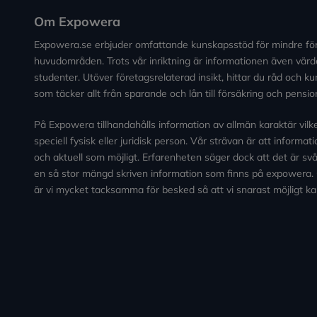
Om Expowera
Expowera.se erbjuder omfattande kunskapsstöd för mindre fö
huvudområden. Trots vår inriktning är informationen även värde
studenter. Utöver företagsrelaterad insikt, hittar du råd och 
som täcker allt från sparande och lån till försäkring och pensio
På Expowera tillhandahålls information av allmän karaktär vilken 
speciell fysisk eller juridisk person. Vår strävan är att informa
och aktuell som möjligt. Erfarenheten säger dock att det är svårt
en så stor mängd skriven information som finns på expowera.
är vi mycket tacksamma för besked så att vi snarast möjligt ka