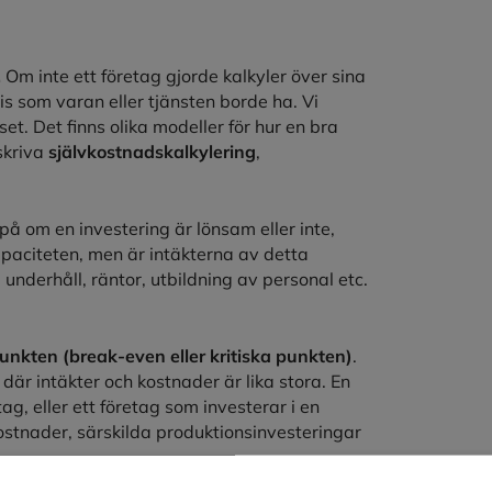
.
Om inte ett företag gjorde kalkyler över sina
pris som varan eller tjänsten borde ha. Vi
t. Det finns olika modeller för hur en bra
skriva
självkostnadskalkylering
,
på om en investering är lönsam eller inte,
apaciteten, men är intäkterna av detta
t, underhåll, räntor, utbildning av personal etc.
punkten (break-even eller kritiska punkten)
.
där intäkter och kostnader är lika stora. En
ag, eller ett företag som investerar i en
skostnader, särskilda produktionsinvesteringar