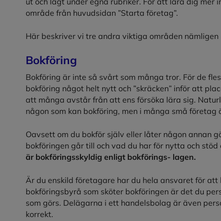
ut och lagt under egna rubriker. För att lära dig mer
område från huvudsidan ”Starta företag”.
Här beskriver vi tre andra viktiga områden nämligen
Bokföring
Bokföring är inte så svårt som många tror. För de fle
bokföring något helt nytt och ”skräcken” inför att pla
att många avstår från att ens försöka lära sig. Naturl
någon som kan bokföring, men i många små företag är
Oavsett om du bokför själv eller låter någon annan 
bokföringen går till och vad du har för nytta och stö
är bokföringsskyldig enligt bokförings- lagen.
Är du enskild företagare har du hela ansvaret för att
bokföringsbyrå som sköter bokföringen är det du pers
som görs. Delägarna i ett handelsbolag är även perso
korrekt.