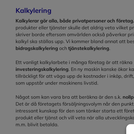
Kalkylering
Kalkylerar gör alla, både privatpersoner och företag
produkter eller tjänster skulle det aldrig veta vilket 
skriver borde eftersom omvärlden också påverkar prise
kalkyl ska ställas upp. Vi kommer bland annat att be
bidragskalkylering
och
tjänstekalkylering
.
Ett vanligt kalkylarbete i många företag är att räkna 
investeringskalkylering
. En ny maskin kanske ökar k
tillräckligt för att väga upp de kostnader i inköp, drif
som uppstår under maskinens livstid.
Något som kan vara bra att beräkna är den s.k.
noll
Det är då företagets försäljningsvolym når den punkt 
intressant kunskap för den som tänker starta ett föret
produkt eller tjänst och vill veta när alla utveckling
m.m. blivit betalda.