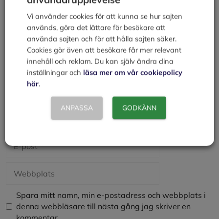
Vi använder cookies för att kunna se hur sajten
används, göra det lättare för besökare att
använda sajten och för att hålla sajten säker.
Cookies gör även att besökare får mer relevant
innehåll och reklam. Du kan själv ändra dina
inställningar och
läsa mer om vår cookiepolicy
här
.
ANPASSA
GODKÄNN
Namn
E-
post
Webbplats
Spara mitt namn, min e-postadress och webbplats i
denna webbläsare till nästa gång jag skriver en
kommentar.