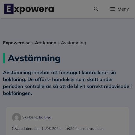
Hoppa
Meny
till
innehåll
Expowera.se
»
Att kunna
»
Avstämning
Avstämning
Avstämning innebär att företaget kontrollerar sin
bokföring.
De affärs- händelser som skett under
perioden kontrolleras så att de blivit korrekt redovisade i
bokföringen.
Skribent:
Bo Lilja
Uppdaterades:
14/06-2024
Så finansieras sidan