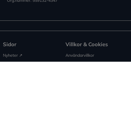
Org.nummer: 559132-4347
Sidor
Villkor & Cookies
Nyheter ↗︎
Användarvillkor
Om Expowera
Integritetspolicy
Kontakta oss
Cookies
Spridning
Ansvarsfriskrivning
Rapportera fel
Sitemap