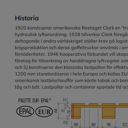
Historia
1920 konstruerar amerikanska företaget Clark en ”trucl
hydraulisk lyftanordning. 1928 tillverkar Clark föreg
deltagande i andra världskriget ställer krav på logistik 
krigsproduktion och deras gaffeltruckar används i a
förnödenheter. 1946 Kooperativa förbundet vill skapa e
företag för tillverkning av handdragna lyftvagnar s
och SJ konstruerar den klassiska lastpallen för effek
1200 mm standardiseras i hela Europa och kallas EU
amerikansk lastbilschaufför som körde tobak och bomu
tåg och båt. Lastpallar och containrar sparade tid o