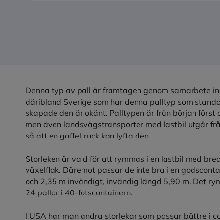
Denna typ av pall är framtagen genom samarbete inom
däribland Sverige som har denna palltyp som standa
skapade den är okänt. Palltypen är från början först 
men även landsvägstransporter med lastbil utgår fr
så att en gaffeltruck kan lyfta den.
Storleken är vald för att rymmas i en lastbil med bred
växelflak. Däremot passar de inte bra i en godscont
och 2,35 m invändigt, invändig längd 5,90 m. Det rym
24 pallar i 40-fotscontainern.
I USA har man andra storlekar som passar bättre i co