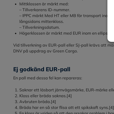
Mittklossen är märkt med:
– Tillverkarens ID-nummer.
– IPPC märkt Med HT eller MB för transport ino
långsidans mittenkloss.
– Tillverkningsdatum.
Högerklossen är märkt med EUR inom en ellips.
Vid tillverkning av EUR-pall eller SJ-pall krävs att m
DNV på uppdrag av Green Cargo.
Ej godkänd EUR-pall
En pall med dessa fel kan repareras:
Saknar ett läsbart järnvägsmärke, EUR-märke ell
Kloss eller bräda saknas.
[4]
Avbruten bräda.
[4]
Bräda har en så stor flisa att ett spikskaft syns.
[4]
En kloss är vriden så att den orsakar problem i ha