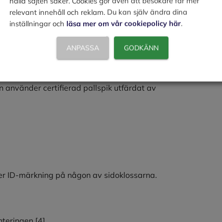
hålla sajten säker. Cookies gör även att besökare får mer
relevant innehåll och reklam. Du kan själv ändra dina
inställningar och
läsa mer om vår cookiepolicy här
.
m EU på någon av klossarna, vanligast på
ANPASSA
GODKÄNN
an använder certifierad pallspik utfärdat av
er ID-märkning på någon av sidoklossarna.
nteringen.
[4]