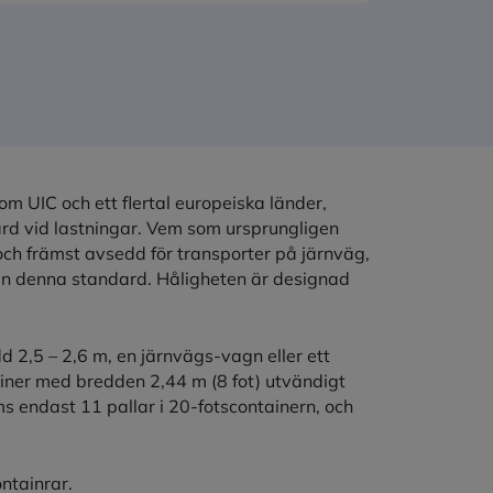
 UIC och ett flertal europeiska länder,
rd vid lastningar. Vem som ursprungligen
och främst avsedd för transporter på järnväg,
ån denna standard. Håligheten är designad
d 2,5 – 2,6 m, en järnvägs-vagn eller ett
ainer med bredden 2,44 m (8 fot) utvändigt
s endast 11 pallar i 20-fotscontainern, och
ntainrar.