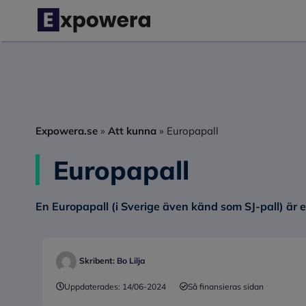
Hoppa
till
innehåll
Expowera.se
»
Att kunna
»
Europapall
Europapall
En
Europapall
(i Sverige även känd som SJ-pall) är e
Skribent:
Bo Lilja
Uppdaterades:
14/06-2024
Så finansieras sidan