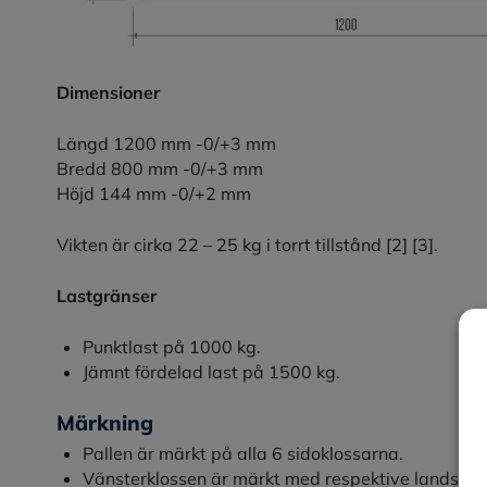
Dimensioner
Längd 1200 mm -0/+3 mm
Bredd 800 mm -0/+3 mm
Höjd 144 mm -0/+2 mm
Vikten är cirka 22 – 25 kg i torrt tillstånd
[2] [3].
Lastgränser
Punktlast på 1000 kg.
Jämnt fördelad last på 1500 kg.
Märkning
Pallen är märkt på alla 6 sidoklossarna.
Vänsterklossen är märkt med respektive lands jä