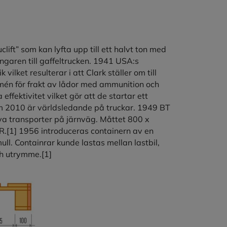
ift” som kan lyfta upp till ett halvt ton med
ångaren till gaffeltrucken. 1941 USA:s
vilket resulterar i att Clark ställer om till
rmén för frakt av lådor med ammunition och
ffektivitet vilket gör att de startar ett
om 2010 är världsledande på truckar. 1949 BT
tiva transporter på järnväg. Måttet 800 x
R.
[1]
1956 introduceras containern av en
ll. Containrar kunde lastas mellan lastbil,
ch utrymme.
[1]