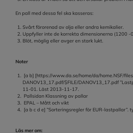
En pall med dessa fel ska kasseras:
Svårt förorenad av olja eller andra kemikalier.
Uppfyller inte de korrekta dimensionerna (1200
Blöt, möglig eller avger en stark lukt.
Noter
[a b] [https://www.da.se/home/da/home.NSF/files
DANOV13_17.pdf/$FILE/DANOV13_17.pdf ”Lastpall
11-01. Läst 2013-11-17.
Pallsidan Klassning av pallar
EPAL – Mått och vikt
[a b c d e] ”Sorteringsregler för EUR-lastpallar”
Läs mer om: