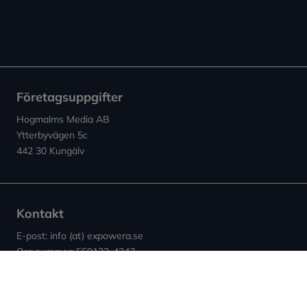
Företagsuppgifter
Hogmalms Media AB
Ytterbyvägen 5c
442 30 Kungälv
Kontakt
E-post: info (at) expowera.se
Org.nummer: 559132-4347