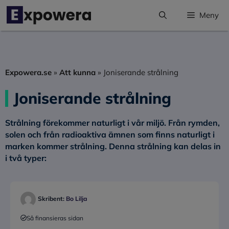
Hoppa
Meny
till
innehåll
Expowera.se
»
Att kunna
»
Joniserande strålning
Joniserande strålning
Strålning förekommer naturligt i vår miljö. Från rymden,
solen och från radioaktiva ämnen som finns naturligt i
marken kommer strålning. Denna strålning kan delas in
i två typer:
Skribent:
Bo Lilja
Så finansieras sidan