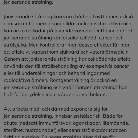
joniserande strålning.
Joniserande strålning kan vara både till nytta men också
ohälsosamt. Jonerna som bildas är kemiskt reaktiva och
kan orsaka skador på levande vävnad. Detta innebär att
joniserande strålning kan orsaka celldöd, cancer och
strålsjuka. Men kontrollerar man dessa effekter får man
ett effektivt vapen inom sjukvård och veterinärmedicin.
Genom att joniserande strålning har celldödande effekt
används den till strålbehandling av exempelvis cancer
eller till undersökningar och behandlingar med
radioaktiva ämnen. Röntgenstrålning är också en
joniserande strålning och vad ”röntgenutrustning” har
haft för betydelse inom vården är väl bekant.
Att arbeta med, och därmed exponera sig för
joniserande strålning, innebär en hälsorisk. Både för
akuta (nedsatt immunförsvar, ögonskador, illamående,
sterilitet, hudrodnader) eller sena strålskador (cancer,
ärftliga skador). En högre stråldos ökar risken för