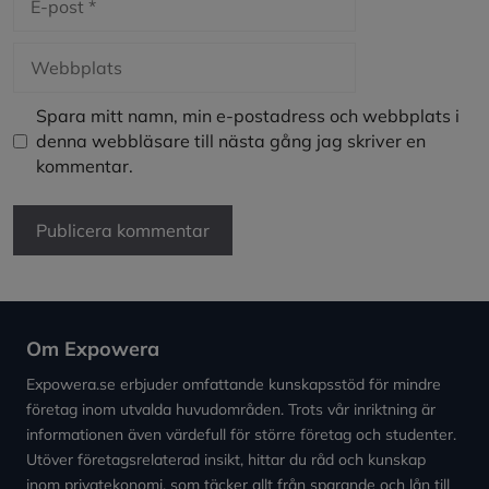
post
Webbplats
Spara mitt namn, min e-postadress och webbplats i
denna webbläsare till nästa gång jag skriver en
kommentar.
Om Expowera
Expowera.se erbjuder omfattande kunskapsstöd för mindre
företag inom utvalda huvudområden. Trots vår inriktning är
informationen även värdefull för större företag och studenter.
Utöver företagsrelaterad insikt, hittar du råd och kunskap
inom privatekonomi, som täcker allt från sparande och lån till