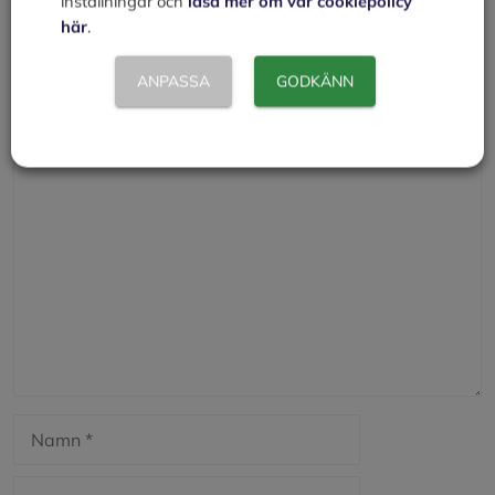
inställningar och
läsa mer om vår cookiepolicy
Radon
här
.
Alfastrålning
ANPASSA
GODKÄNN
Lämna en kommentar
Kommentar
Namn
E-