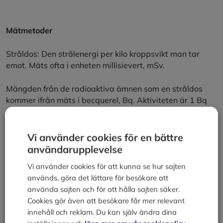
Mätmetoder
Stråldos: Den strålenergi per kilo kroppsvikt man tar
emot. Mäts ofta i enheten millisievert, mSv.
Mängden från de radioaktiva ämnen som en stråldos
kommer ifrån mäts i becquerel, Bq. Aktiviteten är 1 Bq
när i genomsnitt en atom sönderfaller per sekund i ett
prov.
Vi använder cookies för en bättre
användarupplevelse
Vi använder cookies för att kunna se hur sajten
Källor
används, göra det lättare för besökare att
använda sajten och för att hålla sajten säker.
Strålsäkerhetsmyndigheten
Cookies gör även att besökare får mer relevant
Miljö från A till Ö, Bra Böcker, ISBN 91-7133-117-4
innehåll och reklam. Du kan själv ändra dina
Kategorier
Att kunna