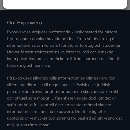
Om Expowera
Expowera.se erbjuder omfattande kunskapsstöd för mindre
företag inom utvalda huvudområden. Trots vår inriktning är
informationen även värdefull för större företag och studenter.
Utöver företagsrelaterad insikt, hittar du råd och kunskap
inom privatekonomi, som täcker allt från sparande och lån till
försäkring och pension.
På Expowera tillhandahålls information av allmän karaktär
vilken inte riktar sig till någon speciell fysisk eller juridisk
person. Vår strävan är att informationen ska vara så korrekt
och aktuell som möjligt. Erfarenheten säger dock att det är
svårt att hålla full kontroll över en så stor mängd skriven
information som finns på expowera. Om felaktigheter
upptäcks är vi mycket tacksamma för besked så att vi snarast
möjligt kan rätta dessa.