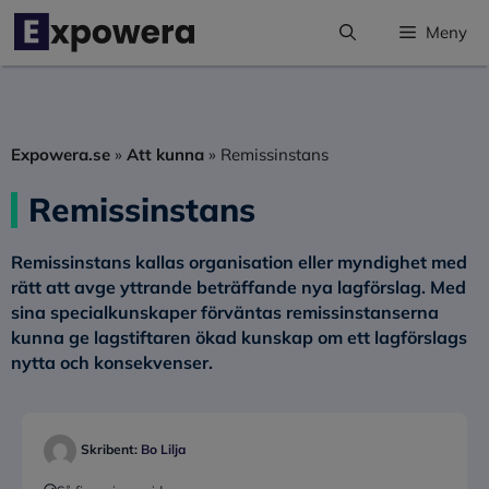
Hoppa
Meny
till
innehåll
Expowera.se
»
Att kunna
»
Remissinstans
Remissinstans
Remissinstans
kallas organisation eller myndighet med
rätt att avge yttrande beträffande nya lagförslag. Med
sina specialkunskaper förväntas remissinstanserna
kunna ge lagstiftaren ökad kunskap om ett lagförslags
nytta och konsekvenser.
Skribent:
Bo Lilja