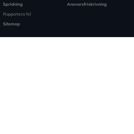
Spridning
Ansvarsfriskrivning
Rapportera fel
Sitemap
Information
Företagande
Kunskapsbank
Försäljning