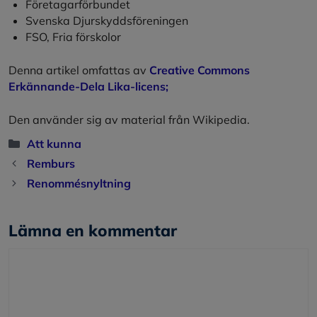
Företagarförbundet
Svenska Djurskyddsföreningen
FSO, Fria förskolor
Denna artikel omfattas av
Creative Commons
Erkännande-Dela Lika-licens;
Den använder sig av material från Wikipedia.
Kategorier
Att kunna
Remburs
Renommésnyltning
Lämna en kommentar
Kommentar