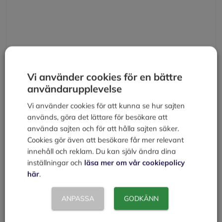
Namn
Vi använder cookies för en bättre
användarupplevelse
E-
Vi använder cookies för att kunna se hur sajten
post
används, göra det lättare för besökare att
Webbplats
använda sajten och för att hålla sajten säker.
Cookies gör även att besökare får mer relevant
innehåll och reklam. Du kan själv ändra dina
Spara mitt namn, min e-postadress och webbplats i
inställningar och
läsa mer om vår cookiepolicy
denna webbläsare till nästa gång jag skriver en
här
.
kommentar.
ANPASSA
GODKÄNN