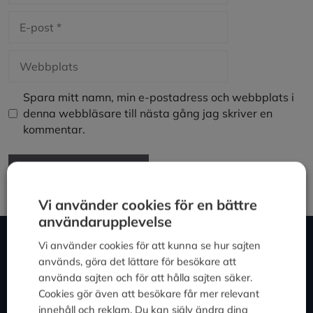
E-
post
Webbplats
Spara mitt namn, min e-postadress och webbplats i
denna webbläsare till nästa gång jag skriver en
kommentar.
Vi använder cookies för en bättre
användarupplevelse
Om Expowera
Vi använder cookies för att kunna se hur sajten
används, göra det lättare för besökare att
Expowera.se erbjuder omfattande kunskapsstöd för mindre
använda sajten och för att hålla sajten säker.
företag inom utvalda huvudområden. Trots vår inriktning är
Cookies gör även att besökare får mer relevant
informationen även värdefull för större företag och studenter.
innehåll och reklam. Du kan själv ändra dina