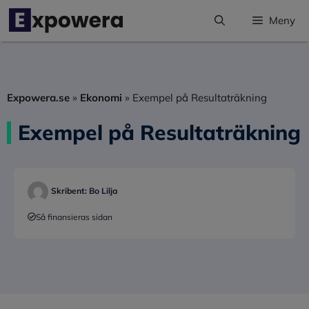
Hoppa
Meny
till
innehåll
Expowera.se
»
Ekonomi
»
Exempel på Resultaträkning
Exempel på Resultaträkning
Skribent:
Bo Lilja
Så finansieras sidan