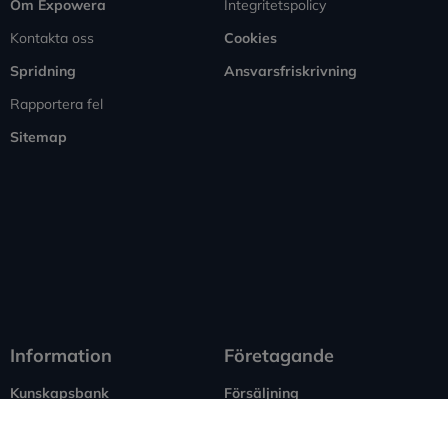
Om Expowera
Integritetspolicy
Kontakta oss
Cookies
Spridning
Ansvarsfriskrivning
Rapportera fel
Sitemap
Information
Företagande
Kunskapsbank
Försäljning
Privatekonomi
Marknadsföring