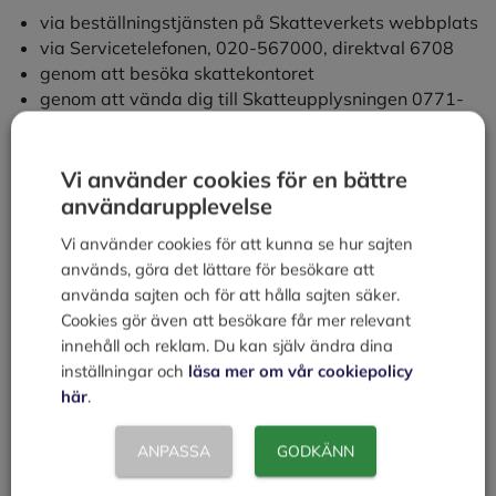
via beställningstjänsten på Skatteverkets webbplats
via Servicetelefonen, 020-567000, direktval 6708
genom att besöka skattekontoret
genom att vända dig till Skatteupplysningen 0771-
567567.
Obs! Du kan bara beställa ett kontoutdrag via
Vi använder cookies för en bättre
telefonsamtal till servicetelefonen.
användarupplevelse
Kategorier
Ekonomi
Vi använder cookies för att kunna se hur sajten
används, göra det lättare för besökare att
Betalning till skattekontot
använda sajten och för att hålla sajten säker.
Över eller underskott på skattekontot
Cookies gör även att besökare får mer relevant
innehåll och reklam. Du kan själv ändra dina
Lämna en kommentar
inställningar och
läsa mer om vår cookiepolicy
här
.
Kommentar
ANPASSA
GODKÄNN