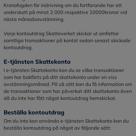
Kronofogden för indrivning om du fortfarande har ett
underskott på minst 2 000 respektive 10000kronor vid
nästa månadsavstämning.
Varje kontoutdrag Skatteverket skickar ut omfattar
samtliga transaktioner på kontot sedan senast skickade
kontoutdrag.
E-tjänsten Skattekonto
I e-tjänsten Skattekonto kan du se vilka transaktioner
som har bokförts på ditt skattekonto under en viss
avstämningsmånad. På så sätt kan du få information om
de transaktioner som har påverkat ditt skattekonto även
då du inte har fått något kontoutdrag hemskickat.
Beställa kontoutdrag
Om du inte kan använda e-tjänsten Skattekonto kan du
beställa kontoutdrag på något av följande sätt: