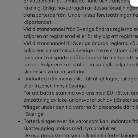
privatperson i ett annat EU-land och transporten a
räkning. Enligt huvudregeln är dessa försäljninga
transporteras från. Under vissa förutsättningar k
köparlandet.
Vid distanshandel från Sverige ändras reglerna 
säljaren är registrerad eller är skyldig att registr
Vid distanshandel till Sverige ändras reglerna så
säljarens omsättning i Sverige inte överstiger 32
land där transporten påbörjades ska medge att sä
landet. Säljaren ska i stället ha uppfyllt säljarl
ska anses vara omsatt där.
Undantag från momsplikt i tillfälligt lager, tullager
eller frizonen finns i Sverige
För att bättre stämma överens med EU-rätten än
omsättning av icke-unionsvaror och av tjänster som gö
frilager under den tid varorna är placerade där till
i Sverige.
Förteckningen över de varor som kan undantas frå
skatteupplag utökas med nya produkter
De nya produkterna som tillkommit i förteckningen