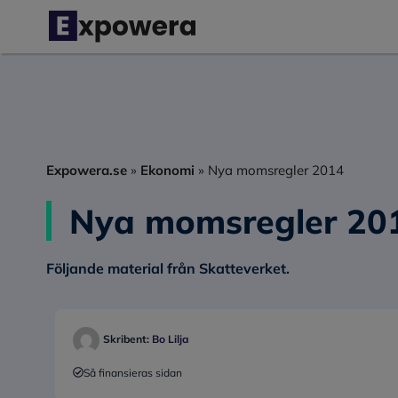
Hoppa
till
innehåll
Expowera.se
»
Ekonomi
»
Nya momsregler 2014
Nya momsregler 20
Följande material från Skatteverket.
Skribent:
Bo Lilja
Så finansieras sidan