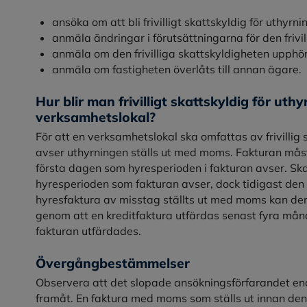
ansöka om att bli frivilligt skattskyldig för uthyr
anmäla ändringar i förutsättningarna för den frivi
anmäla om den frivilliga skattskyldigheten upphö
anmäla om fastigheten överlåts till annan ägare.
Hur blir man frivilligt skattskyldig för uth
verksamhetslokal?
För att en verksamhetslokal ska omfattas av frivillig
avser uthyrningen ställs ut med moms. Fakturan mås
första dagen som hyresperioden i fakturan avser. Ska
hyresperioden som fakturan avser, dock tidigast den 
hyresfaktura av misstag ställts ut med moms kan den 
genom att en kreditfaktura utfärdas senast fyra mån
fakturan utfärdades.
Övergångbestämmelser
Observera att det slopade ansökningsförfarandet end
framåt. En faktura med moms som ställs ut innan den 