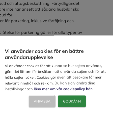
ud och uttagsbeskattning. Förtydligandet
re inte har ansett att sådana husbilar ska
ud för.
r för parkering, inklusive förtöjning och
åtelse för parkering gäller för alla typer av
 liknande konstruktion till en mobiloperatör
Vi använder cookies för en bättre
se kommer inte gälla vid uthyrning som
användarupplevelse
konstruktion och tillhörande utrymme för
Vi använder cookies för att kunna se hur sajten används,
göra det lättare för besökare att använda sajten och för att
ing av luftfartyg och försäljning av tjänster
hålla sajten säker. Cookies gör även att besökare får mer
relevant innehåll och reklam. Du kan själv ändra dina
artyg används för yrkesmässig person- och
inställningar och
läsa mer om vår cookiepolicy här
.
er för luftfartyg som ska användas av
l flygtrafik mot betalning.
ANPASSA
GODKÄNN
verige
n ett EU-land säljer varor till exempelvis en