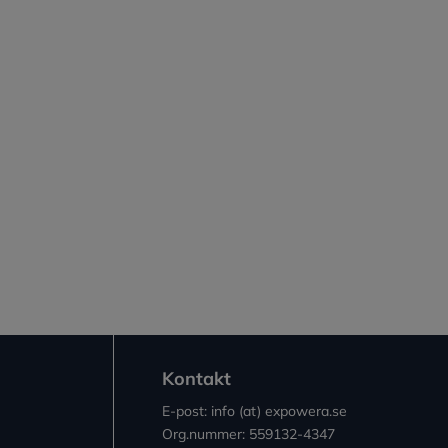
Kontakt
E-post: info (at) expowera.se
Org.nummer: 559132-4347