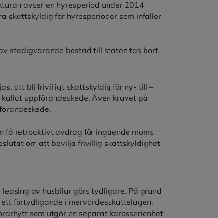
fakturan avser en hyresperiod under 2014.
ra skattskyldig för hyresperioder som infaller
g av stadigvarande bostad till staten tas bort.
att bli frivilligt skattskyldig för ny- till –
 kallat uppförandeskede. Även kravet på
pförandeskede.
an få retroaktivt avdrag för ingående moms
lutat om att bevilja frivillig skattskyldighet
leasing av husbilar görs tydligare. På grund
s ett förtydligande i mervärdesskattelagen.
förarhytt som utgör en separat karosserienhet