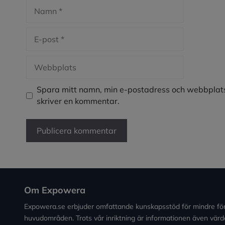
Namn
E-
post
Webbplats
Spara mitt namn, min e-postadress och webbplats
skriver en kommentar.
Om Expowera
Expowera.se erbjuder omfattande kunskapsstöd för mindre fö
huvudområden. Trots vår inriktning är informationen även värde