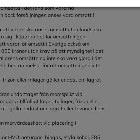
v varorna sker av säljaren eller för säljarens
r omsatta i det land som varorna
an dock försäljningen anses vara omsatt i
så att varan ska anses omsatt utomlands om
era sig i köparlandet för omsättningen.
 att varan är omsatt i Sverige också om
0 000 kronor utan krav på att myndighet i det
ljarens omsättning inte ska vara gjord i det
andets bestämmelser för att omsättningen inte
, frizon eller frilager gäller endast om lagret
dras undantaget från momsplikt vid
rs i tillfälligt lager, tullager, frizon eller
 att gälla endast om lagret eller frizonen finns
n mervärdesskatt vid placering i
 är HVO, naturgas, biogas, etylalkohol, E85,