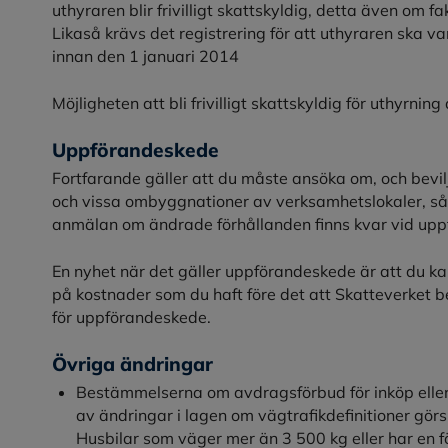
uthyraren blir frivilligt skattskyldig, detta även om 
Likaså krävs det registrering för att uthyraren ska va
innan den 1 januari 2014
Möjligheten att bli frivilligt skattskyldig för uthyrnin
Uppförandeskede
Fortfarande gäller att du måste ansöka om, och beviljas, 
och vissa ombyggnationer av verksamhetslokaler, så
anmälan om ändrade förhållanden finns kvar vid up
En nyhet när det gäller uppförandeskede är att du k
på kostnader som du haft före det att Skatteverket bes
för uppförandeskede.
Övriga ändringar
Bestämmelserna om avdragsförbud för inköp eller 
av ändringar i lagen om vägtrafikdefinitioner gör
Husbilar som väger mer än 3 500 kg eller har en 