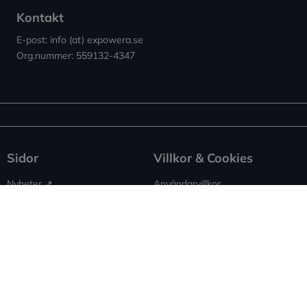
Kontakt
E-post: info (at) expowera.se
Org.nummer: 559132-4347
Sidor
Villkor & Cookies
Nyheter ↗︎
Användarvillkor
Om Expowera
Integritetspolicy
Kontakta oss
Cookies
Spridning
Ansvarsfriskrivning
Rapportera fel
Sitemap