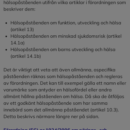
hälsopåståenden utifrån vilka artiklar i förordningen som
beskriver dem:
Hälsopåståenden om funktion, utveckling och hälsa
(artikel 13)
Hälsopåståenden om minskad sjukdomsrisk (artikel
14.1a)
Hälsopåståenden om barns utveckling och hälsa
(artikel 14.1b)
Det är viktigt att veta att även allmänna, ospecifika
påståenden räknas som hälsopåståenden och regleras
av förordningen. Det kan till exempel gälla ett namn eller
varumärke som antyder en hälsofördel eller andra
allmänt hållna påståenden om hälsa. Då ska de åtföljas
av ett godkänt hälsopåstående som har samma
innebörd som det allmänna påståendet (artikel 10.3).
Detta beskrivs närmare längre ner på sidan.
Förordning (EG) nr 1924/2006 om närings- och