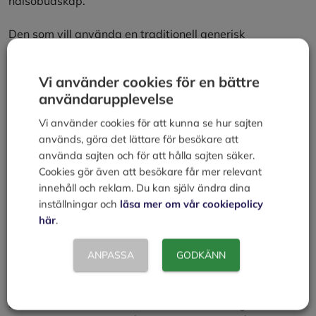
hälsobudskap.
Den som vill använda en traditionell generisk
beskrivning måste först skicka in en ansökan till
Livsmedelsverket om undantag från reglerna.
Vi använder cookies för en bättre
användarupplevelse
Näringsdeklaration krävs
Vi använder cookies för att kunna se hur sajten
används, göra det lättare för besökare att
Hälsopåståenden i märkning av livsmedel kräver en
använda sajten och för att hålla sajten säker.
åtföljande näringsdeklaration enligt förordning (EU) nr
Cookies gör även att besökare får mer relevant
1169/2011 om livsmedelsinformation.
innehåll och reklam. Du kan själv ändra dina
inställningar och
läsa mer om vår cookiepolicy
här
.
Avvikelser i näringsdeklarationen
Förutom hur näringsämnena och dess halter ska anges
finns det regler om hur mycket den verkliga halten får
ANPASSA
GODKÄNN
avvika från den som anges i näringsdeklarationen.
Kommissionen har gett ut en vägledning om acceptabla
avvikelser i förhållande till de nivåer som anges i