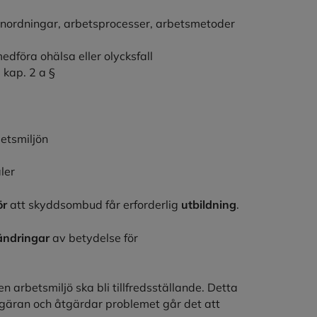
 anordningar, arbetsprocesser, arbetsmetoder
föra ohälsa eller olycksfall
 kap. 2 a §
betsmiljön
ler
ör
att skyddsombud får erforderlig
utbildning
.
ändringar
av betydelse för
en arbetsmiljö ska bli tillfredsställande. Detta
egäran och åtgärdar problemet går det att