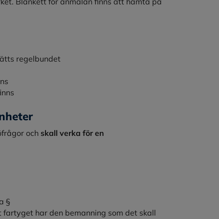
rket. Blankett för anmälan finns att hämta på
ätts regelbundet
nns
inns
nheter
öfrågor och
skall verka för en
a §
t fartyget har den bemanning som det skall