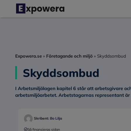
Hoppa
till
innehåll
Expowera.se
»
Företagande och miljö
»
Skyddsombud
Skyddsombud
I Arbetsmiljölagen kapitel 6 står att arbetsgivare o
arbetsmiljöarbetet. Arbetstagarnas representant ä
Skribent:
Bo Lilja
Så finansieras sidan