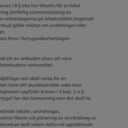
s i 8 § inte har tillsatts får en lokal
lning jämförlig sammanslutning av
v arbetstagarna på arbetsstället (regionalt
mbud gäller endast om avdelningen eller
et.
s finns i fartygssäkerhetslagen
all ett av ombuden utses att vara
dsombudens verksamhet.
jöfrågor och skall verka för en
mbudet inom sitt skyddsområde vaka över
sgivaren uppfyller kraven i 3 kap. 2 a §.
rtyget har den bemanning som det skall ha
ndrade lokaler, anordningar,
sation liksom vid planering av användning av
dsombud skall vidare delta vid upprättande