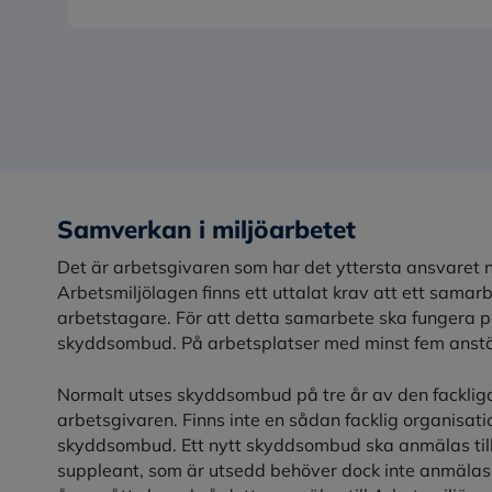
Samverkan i miljöarbetet
Det är arbetsgivaren som har det yttersta ansvaret nä
Arbetsmiljölagen finns ett uttalat krav att ett sama
arbetstagare. För att detta samarbete ska fungera på
skyddsombud. På arbetsplatser med minst fem anstä
Normalt utses skyddsombud på tre år av den fackliga
arbetsgivaren. Finns inte en sådan facklig organisat
skyddsombud. Ett nytt skyddsombud ska anmälas till 
suppleant, som är utsedd behöver dock inte anmäla