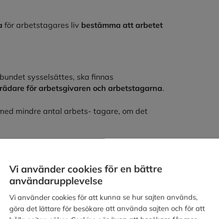
a
för arbetstagares liv
bestämma att arbetet
lbundet sysselsättes, ska finnas
rädare för arbetsgivaren och arbetstagarna
.
 med mindre antal arbets- tagare, om det
jöarbetet på arbetsstället samt följa
gen i frågor som rör skyddet mot ohälsa och
jöförhållanden.
Vi använder cookies för en bättre
användarupplevelse
Vi använder cookies för att kunna se hur sajten används,
göra det lättare för besökare att använda sajten och för att