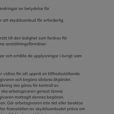
ndringar av betydelse för
 att skyddsombud får erforderlig
tt till den ledighet som fordras för
na anställningsförmåner.
ar och erhålla de upplysningar i övrigt som
vidtas för att uppnå en tillfredsställande
tsgivaren och begära sådana åtgärder.
ning ska göras för kontroll av
g ska arbetsgivaren genast lämna
sgivaren mottagit dennes begäran.
n. Gör arbetsgivaren inte det eller beaktas
 efter framställan av skyddsombudet pröva om