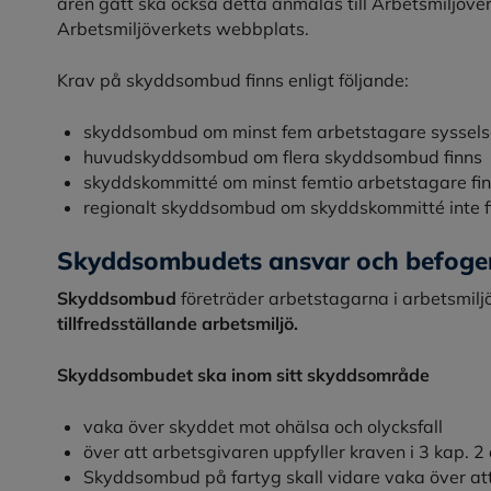
åren gått ska också detta anmälas till Arbetsmiljöve
Arbetsmiljöverkets webbplats.
Krav på skyddsombud finns enligt följande:
skyddsombud om minst fem arbetstagare syssels
huvudskyddsombud om flera skyddsombud finns
skyddskommitté om minst femtio arbetstagare fi
regionalt skyddsombud om skyddskommitté inte f
Skyddsombudets ansvar och befoge
Skyddsombud
företräder arbetstagarna i arbetsmilj
tillfredsställande arbetsmiljö.
Skyddsombudet ska inom sitt skyddsområde
vaka över skyddet mot ohälsa och olycksfall
över att arbetsgivaren uppfyller kraven i 3 kap. 2 
Skyddsombud på fartyg skall vidare vaka över at