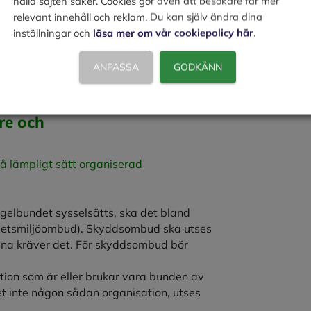
hålla sajten säker. Cookies gör även att besökare får mer
relevant innehåll och reklam. Du kan själv ändra dina
gar, arbetsprocesser, arbetsmetoder och av
inställningar och
läsa mer om vår cookiepolicy här
.
da ohälsa eller olycksfall
ANPASSA
GODKÄNN
ten på arbetsstället
re och
å lämpligt sätt organiserad
egelbundet sysselsätts, ska det bland
rbetsmiljöombud). Skyddsombud ska utses
ena kräver det. För skyddsombud bör
ion som är eller brukar vara bunden av
 det inte någon sådan organisation, utses