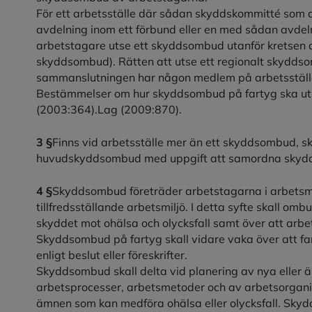
För ett arbetsställe där sådan skyddskommitté som avse
avdelning inom ett förbund eller en med sådan avde
arbetstagare utse ett skyddsombud utanför kretsen a
skyddsombud). Rätten att utse ett regionalt skyddso
sammanslutningen har någon medlem på arbetsställ
Bestämmelser om hur skyddsombud på fartyg ska utse
(2003:364).Lag (2009:870).
3 §
Finns vid arbetsställe mer än ett skyddsombud, sk
huvudskyddsombud med uppgift att samordna skyd
4 §
Skyddsombud företräder arbetstagarna i arbetsmil
tillfredsställande arbetsmiljö. I detta syfte skall o
skyddet mot ohälsa och olycksfall samt över att arbet
Skyddsombud på fartyg skall vidare vaka över att fa
enligt beslut eller föreskrifter.
Skyddsombud skall delta vid planering av nya eller ä
arbetsprocesser, arbetsmetoder och av arbetsorgani
ämnen som kan medföra ohälsa eller olycksfall. Skyd