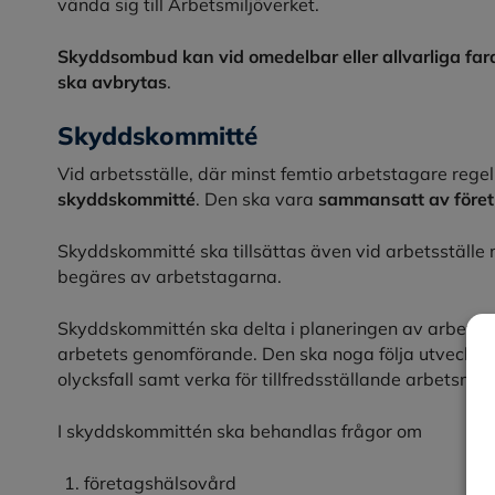
vända sig till Arbetsmiljöverket.
Skyddsombud kan vid omedelbar eller allvarliga far
ska avbrytas
.
Skyddskommitté
Vid arbetsställe, där minst femtio arbetstagare rege
skyddskommitté
. Den ska vara
sammansatt av föret
Skyddskommitté ska tillsättas även vid arbetsställe
begäres av arbetstagarna.
Skyddskommittén ska delta i planeringen av arbetsmil
arbetets genomförande. Den ska noga följa utvecklin
olycksfall samt verka för tillfredsställande arbetsmil
I skyddskommittén ska behandlas frågor om
företagshälsovård