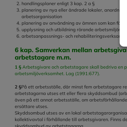
handlingsplaner enligt 3 kap. 2 a §
planering av nya eller ändrade lokaler, anordnin
arbetsorganisation
planering av användning av ämnen som kan föranle
upplysning och utbildning rörande arbetsmiljön
arbetsanpassnings- och rehabiliteringsverksamhe
6 kap. Samverkan mellan arbetsgiva
arbetstagare m.m.
1 §
Arbetsgivare och arbetstagare skall bedriva en p
arbetsmiljöverksamhet. Lag (1991:677).
2 §
På ett arbetsställe, där minst fem arbetstagare r
arbetstagarna utses ett eller flera skyddsombud (a
även på ett annat arbetsställe, om arbetsförhålland
ersättare utses.
Skyddsombud utses av en lokal arbetstagarorganisat
kollektivavtal i förhållande till arbetsgivaren. Finns
skyddsombud av arbetstagarna.