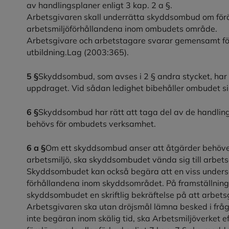
av handlingsplaner enligt 3 kap. 2 a §.
Arbetsgivaren skall underrätta skyddsombud om förä
arbetsmiljöförhållandena inom ombudets område.
Arbetsgivare och arbetstagare svarar gemensamt för
utbildning.Lag (2003:365).
5 §
Skyddsombud, som avses i 2 § andra stycket, har rä
uppdraget. Vid sådan ledighet bibehåller ombudet si
6 §
Skyddsombud har rätt att taga del av de handling
behövs för ombudets verksamhet.
6 a §
Om ett skyddsombud anser att åtgärder behöver 
arbetsmiljö, ska skyddsombudet vända sig till arbe
Skyddsombudet kan också begära att en viss undersök
förhållandena inom skyddsområdet. På framställnin
skyddsombudet en skriftlig bekräftelse på att arbet
Arbetsgivaren ska utan dröjsmål lämna besked i fråga
inte begäran inom skälig tid, ska Arbetsmiljöverket