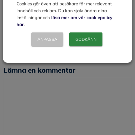
Cookies gör även att besökare får mer relevant
Hur mycket har företaget hittills satsat i både kronor
innehåll och reklam. Du kan själv ändra dina
och personal på utveckling? Hur stora blir de framtida
inställningar och
läsa mer om vår cookiepolicy
satsningarna?
här
.
Kategorier
Företaget
ANPASSA
GODKÄNN
Organisation
Marknader / Marknadsföring
Lämna en kommentar
Kommentar