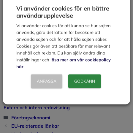
om att vara nära en ny marknad eller nära en
Vi använder cookies för en bättre
råvaruresurs. Hur dessa ”fördelar” beskrivs och jämförs
användarupplevelse
hanteras i området makroekonomi.
Vi använder cookies för att kunna se hur sajten
Andra exempel som beskrivs inom makroekonomi är
används, göra det lättare för besökare att
priser och inflation, valutakurser, pengar och definitionen
använda sajten och för att hålla sajten säker.
på begreppet pengar, ränta, multiplikatoreffekt, full
Cookies gör även att besökare får mer relevant
sysselsättning och arbetslöshet, tillväxtteorier.
innehåll och reklam. Du kan själv ändra dina
inställningar och
läsa mer om vår cookiepolicy
Läs mer om:
här
.
Marknadsekonomi
ANPASSA
GODKÄNN
Efterfrågan och utbud på varor och tjänster
Priselasticitet
Distribution, från producent till konsument
Extern och intern redovisning
Kategorier
Företagsekonomi
EU-relaterade länkar