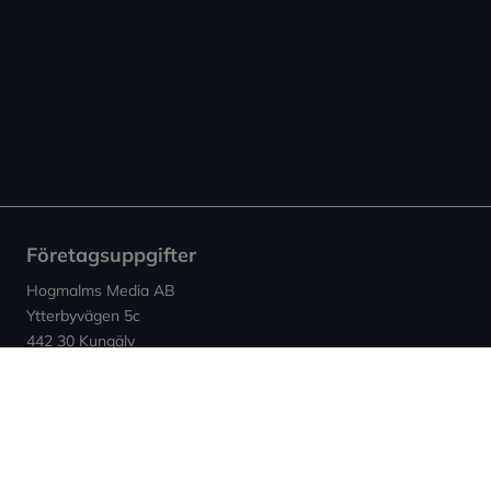
Företagsuppgifter
Hogmalms Media AB
Ytterbyvägen 5c
442 30 Kungälv
Kontakt
E-post: info (at) expowera.se