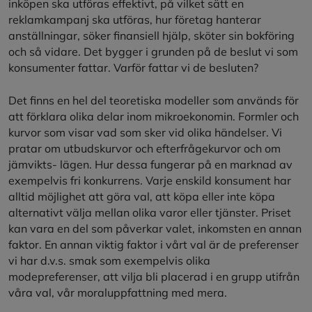
inköpen ska utföras effektivt, på vilket sätt en
reklamkampanj ska utföras, hur företag hanterar
anställningar, söker finansiell hjälp, sköter sin bokföring
och så vidare. Det bygger i grunden på de beslut vi som
konsumenter fattar. Varför fattar vi de besluten?
Det finns en hel del teoretiska modeller som används för
att förklara olika delar inom mikroekonomin. Formler och
kurvor som visar vad som sker vid olika händelser. Vi
pratar om utbudskurvor och efterfrågekurvor och om
jämvikts- lägen. Hur dessa fungerar på en marknad av
exempelvis fri konkurrens. Varje enskild konsument har
alltid möjlighet att göra val, att köpa eller inte köpa
alternativt välja mellan olika varor eller tjänster. Priset
kan vara en del som påverkar valet, inkomsten en annan
faktor. En annan viktig faktor i vårt val är de preferenser
vi har d.v.s. smak som exempelvis olika
modepreferenser, att vilja bli placerad i en grupp utifrån
våra val, vår moraluppfattning med mera.