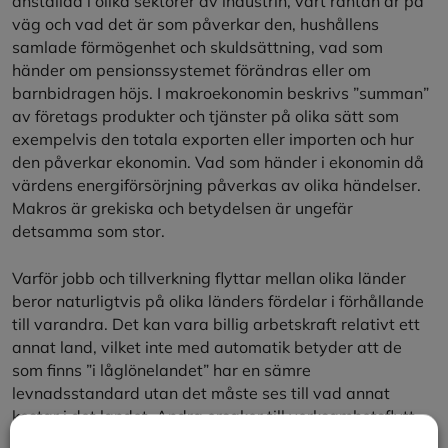
anställda i olika sektorer av industrin, vart räntan är på
väg och vad det är som påverkar den, hushållens
samlade förmögenhet och skuldsättning, vad som
händer om pensionssystemet förändras eller om
barnbidragen höjs. I makroekonomin beskrivs ”summan”
av företags produkter och tjänster på olika sätt som
exempelvis den totala exporten eller importen och hur
den påverkar ekonomin. Vad som händer i ekonomin då
värdens energiförsörjning påverkas av olika händelser.
Makros är grekiska och betydelsen är ungefär
detsamma som stor.
Varför jobb och tillverkning flyttar mellan olika länder
beror naturligtvis på olika länders fördelar i förhållande
till varandra. Det kan vara billig arbetskraft relativt ett
annat land, vilket inte med automatik betyder att de
som finns ”i låglönelandet” har en sämre
levnadsstandard utan det måste ses till vad annat
kostar i det landet. Andra orsaker till verksamhetsflytt
kan vara skatter, brist på kompetent personal, önskan