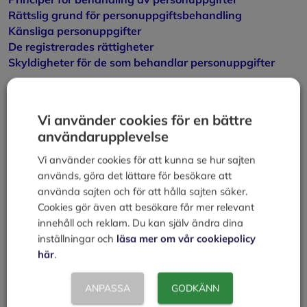
Rättslig grund för personuppgiftsbehandling
Känsliga personuppgifter
De registrerades rättigheter
Skyldigheter för de som behandlar personuppgifter
Källa:
Vi använder cookies för en bättre
användarupplevelse
Datainspektionen
Vi använder cookies för att kunna se hur sajten
Kategorier
Juridik
används, göra det lättare för besökare att
Enkla grunder i dataskydd
använda sajten och för att hålla sajten säker.
Missbruksregeln upphör
Cookies gör även att besökare får mer relevant
innehåll och reklam. Du kan själv ändra dina
inställningar och
läsa mer om vår cookiepolicy
Lämna en kommentar
här
.
Kommentar
ANPASSA
GODKÄNN