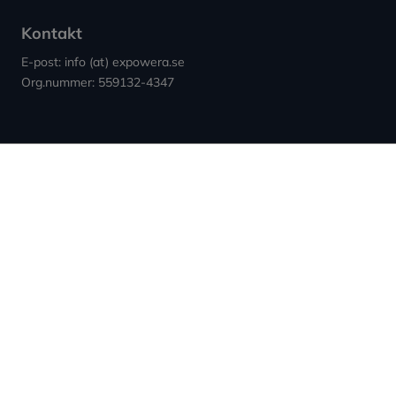
Kontakt
E-post: info (at) expowera.se
Org.nummer: 559132-4347
Sidor
Villkor & Cookies
Nyheter ↗︎
Användarvillkor
Om Expowera
Integritetspolicy
Kontakta oss
Cookies
Spridning
Ansvarsfriskrivning
Rapportera fel
Sitemap