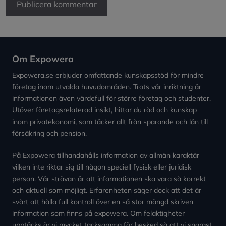
Om Expowera
Expowera.se erbjuder omfattande kunskapsstöd för mindre
företag inom utvalda huvudområden. Trots vår inriktning är
informationen även värdefull för större företag och studenter.
Utöver företagsrelaterad insikt, hittar du råd och kunskap
inom privatekonomi, som täcker allt från sparande och lån till
försäkring och pension.
På Expowera tillhandahålls information av allmän karaktär
vilken inte riktar sig till någon speciell fysisk eller juridisk
person. Vår strävan är att informationen ska vara så korrekt
och aktuell som möjligt. Erfarenheten säger dock att det är
svårt att hålla full kontroll över en så stor mängd skriven
information som finns på expowera. Om felaktigheter
upptäcks är vi mycket tacksamma för besked så att vi snarast