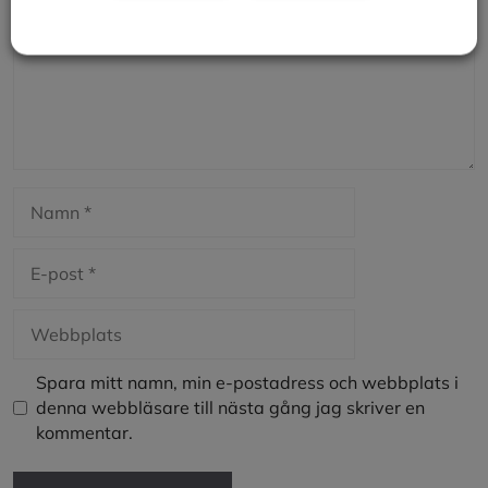
Namn
E-
post
Webbplats
Spara mitt namn, min e-postadress och webbplats i
denna webbläsare till nästa gång jag skriver en
kommentar.