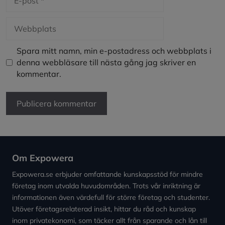
post
Webbplats
Spara mitt namn, min e-postadress och webbplats i
denna webbläsare till nästa gång jag skriver en
kommentar.
Om Expowera
Expowera.se erbjuder omfattande kunskapsstöd för mindre
företag inom utvalda huvudområden. Trots vår inriktning är
informationen även värdefull för större företag och studenter.
Utöver företagsrelaterad insikt, hittar du råd och kunskap
inom privatekonomi, som täcker allt från sparande och lån till