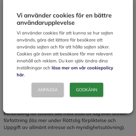
av om det ändå finns tvingande och berättigade skäl för
behandlingen som väger tyngre än den registrerades
Vi använder cookies för en bättre
intressen. Om man kan visa att så är fallet får
användarupplevelse
personuppgifterna fortsätta att behandlas.
Vi använder cookies för att kunna se hur sajten
används, göra det lättare för besökare att
Intresseavvägning
använda sajten och för att hålla sajten säker.
Cookies gör även att besökare får mer relevant
Det kan vara tillåtet att behandla personuppgifter efter
innehåll och reklam. Du kan själv ändra dina
en intresseavvägning. Det krävs då att behandlingen är
inställningar och
läsa mer om vår cookiepolicy
nödvändig för berättigade intressen och att den
här
.
registrerades intresse av skydd för sina personuppgifter
inte väger tyngre. Barn anses vara särskilt skyddsvärda.
ANPASSA
GODKÄNN
Myndigheter kan inte stödja sin behandling på en
intresseavvägning när de behandlar personuppgifter
som ett led i fullgörande av sina uppgifter. Sådan
behandling får istället ske med stöd av lag eller annan
författning (läs mer under Rättslig förpliktelse och
Uppgift av allmänt intresse och myndighetsutövning).