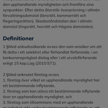
den upphandlande myndigheten och framföra sina
synpunkter. Efter detta återstår överprövning i allmän
förvaltningsdomstol (länsrätt, kammarrätt och
Regeringsrätten). Skadeståndstalan sker i allmän
domstol (tingsrätt, hovrätt och Högsta domstolen).
Definitioner
1 §Med anbudssökande avses den som ansöker om att
få delta i ett selektivt eller förhandlat förfarande, i en
konkurrenspräglad dialog eller i ett urvalsförfarande
enligt 15 kap.Lag (2010:571).
2 §Med anknutet företag avses
1. företag över vilket en upphandlande myndighet har
ett bestämmande inflytande,
2. företag som kan utöva ett bestämmande inflytande
över en upphandlande myndighet, och
3. företag som tillsammans med en upphandlande
myndighet står under bestämmande inflytande av ett