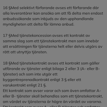
16 §Med selektivt förfarande avses ett förfarande där
alla leverantörer kan ansöka om att få delta men endast
anbudssökande som inbjuds av den upphandlande
myndigheten att delta får lämna anbud.
17 §Med tjänstekoncession avses ett kontrakt av
samma slag som ett tjänstekontrakt men som innebär
att ersättningen för tjänsterna helt eller delvis utgörs av
rätt att utnyttja tjänsten.
18 §Med tjänstekontrakt avses ett kontrakt som gäller
utförande av tjänster enligt bilaga 2 eller 3 (A- eller B-
tjänster) och som inte utgör ett
byggentreprenadkontrakt enligt 3 § eller ett
varukontrakt enligt 21 §.
Ett kontrakt som avser varor och som även omfattar A-
eller B- tjänster skall behandlas som ett tjänstekontrakt,
om värdet av tjänsterna är högre än värdet av varorna.
Ett kontrakt som avser A- eller B-tjänster och omfattar