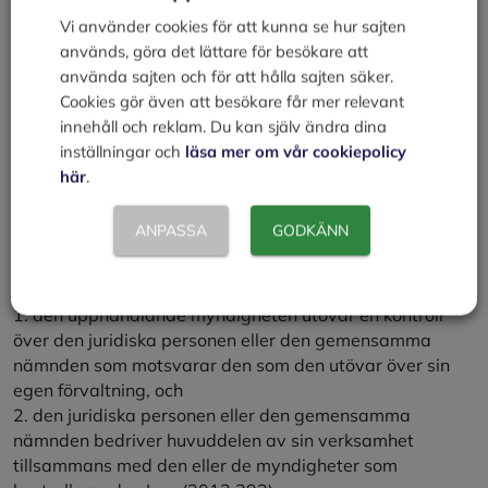
ekonomiska villkor som
Vi använder cookies för att kunna se hur sajten
1. sluts mellan en eller flera upphandlande myndigheter
används, göra det lättare för besökare att
och en eller flera leverantörer,
använda sajten och för att hålla sajten säker.
2. avser utförande av byggentreprenad, leverans av
Cookies gör även att besökare får mer relevant
varor eller tillhandahållande av tjänster, och
innehåll och reklam. Du kan själv ändra dina
3. undertecknas av parterna eller signeras av dem med
inställningar och
läsa mer om vår cookiepolicy
en elektronisk signatur.
här
.
10 a §Med kontrakt enligt 10 § avses dock inte avtal
ANPASSA
GODKÄNN
som sluts mellan en upphandlande myndighet och en
juridisk person eller en gemensam nämnd enligt
kommunallagen (1991:900), om
1. den upphandlande myndigheten utövar en kontroll
över den juridiska personen eller den gemensamma
nämnden som motsvarar den som den utövar över sin
egen förvaltning, och
2. den juridiska personen eller den gemensamma
nämnden bedriver huvuddelen av sin verksamhet
tillsammans med den eller de myndigheter som