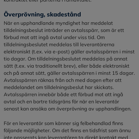
Överprövning, skadestånd
När en upphandlande myndighet har meddelat
tilldelningsbeslut inträder en avtalsspärr, som är ett
förbud mot att ingå avtal under viss tid. Om
tilldelningsbeslutet meddelas till leverantörerna
elektroniskt (t.ex. via e-post) gäller avtalsspärren i minst
tio dagar. Om tilldelningsbeslutet meddelas på annat
sätt (t.ex. via traditionellt brev), eller både elektroniskt
och på annat sätt, gäller avtalsspärren i minst 15 dagar.
Avtalsspärren räknas från och med dagen efter att
meddelandet om tilldelningsbeslut har skickats.
Avtalsspärren innebär både ett förbud mot att ingå
avtal och en bortre tidsgräns för när en leverantör
senast kan ansöka om överprövning av upphandlingen.
För en leverantör som känner sig felbehandlad finns
följande möjligheter. Om det finns en tidsfrist som ännu
inte passerats kan leverantören ta direkt kontakt med