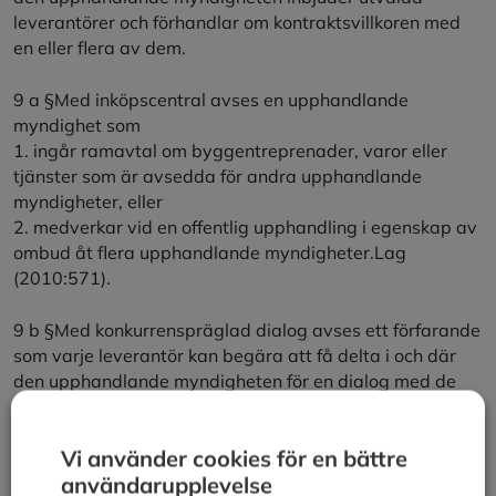
leverantörer och förhandlar om kontraktsvillkoren med
en eller flera av dem.
9 a §Med inköpscentral avses en upphandlande
myndighet som
1. ingår ramavtal om byggentreprenader, varor eller
tjänster som är avsedda för andra upphandlande
myndigheter, eller
2. medverkar vid en offentlig upphandling i egenskap av
ombud åt flera upphandlande myndigheter.Lag
(2010:571).
9 b §Med konkurrenspräglad dialog avses ett förfarande
som varje leverantör kan begära att få delta i och där
den upphandlande myndigheten för en dialog med de
anbudssökande som har bjudits in att delta i detta
förfarande.Lag (2010:571).
Vi använder cookies för en bättre
användarupplevelse
10 §Med kontrakt avses ett skriftligt avtal med