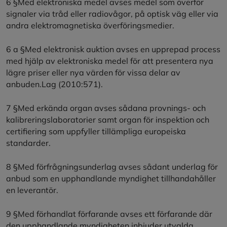
6 §Med elektroniska medel avses medel som överför
signaler via tråd eller radiovågor, på optisk väg eller via
andra elektromagnetiska överföringsmedier.
6 a §Med elektronisk auktion avses en upprepad process
med hjälp av elektroniska medel för att presentera nya
lägre priser eller nya värden för vissa delar av
anbuden.Lag (2010:571).
7 §Med erkända organ avses sådana provnings- och
kalibreringslaboratorier samt organ för inspektion och
certifiering som uppfyller tillämpliga europeiska
standarder.
8 §Med förfrågningsunderlag avses sådant underlag för
anbud som en upphandlande myndighet tillhandahåller
en leverantör.
9 §Med förhandlat förfarande avses ett förfarande där
den upphandlande myndigheten inbjuder utvalda