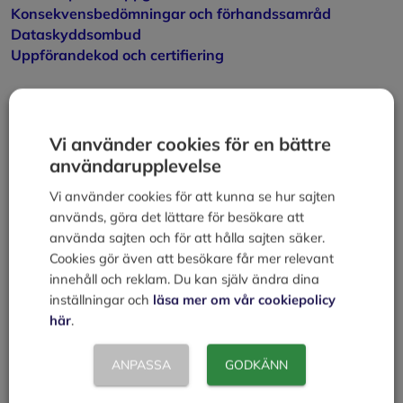
Konsekvensbedömningar och förhandssamråd
Dataskyddsombud
Uppförandekod och certifiering
Källa:
Vi använder cookies för en bättre
Datainspektionen
användarupplevelse
Kategorier
Juridik
Vi använder cookies för att kunna se hur sajten
Skyldigheter för de som behandlar personuppgifter
används, göra det lättare för besökare att
använda sajten och för att hålla sajten säker.
Personuppgiftsbiträde
Cookies gör även att besökare får mer relevant
innehåll och reklam. Du kan själv ändra dina
Lämna en kommentar
inställningar och
läsa mer om vår cookiepolicy
här
.
Kommentar
ANPASSA
GODKÄNN