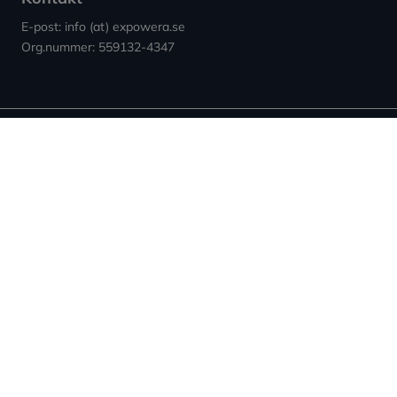
E-post: info (at) expowera.se
Org.nummer: 559132-4347
Sidor
Villkor & Cookies
Nyheter ↗︎
Användarvillkor
Om Expowera
Integritetspolicy
Kontakta oss
Cookies
Spridning
Ansvarsfriskrivning
Rapportera fel
Sitemap