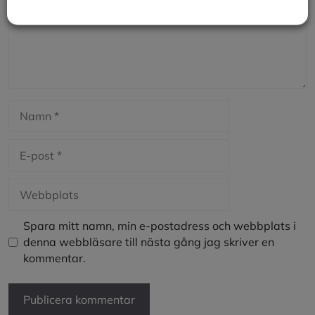
Namn
E-
post
Webbplats
Spara mitt namn, min e-postadress och webbplats i
denna webbläsare till nästa gång jag skriver en
kommentar.