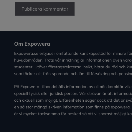
Om Expowera
Expowera.se erbjuder omfattande kunskapsstöd för mindre fö
huvudområden. Trots vår inriktning är informationen även värde
studenter. Utöver företagsrelaterad insikt, hittar du råd och 
som täcker allt från sparande och lån till försäkring och pensio
På Expowera tillhandahålls information av allmän karaktär vilken 
speciell fysisk eller juridisk person. Vår strävan är att informa
och aktuell som möjligt. Erfarenheten säger dock att det är svårt
en så stor mängd skriven information som finns på expowera.
är vi mycket tacksamma för besked så att vi snarast möjligt ka