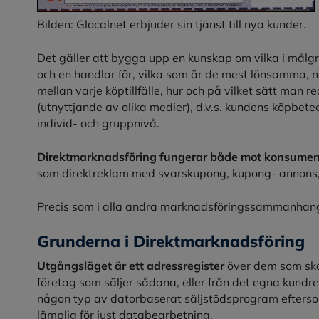
Bilden: Glocalnet erbjuder sin tjänst till nya kunder.
Det gäller att bygga upp en kunskap om vilka i målg
och en handlar för, vilka som är de mest lönsamma, nä
mellan varje köptillfälle, hur och på vilket sätt man 
(utnyttjande av olika medier), d.v.s. kundens köpbet
individ- och gruppnivå.
Direktmarknadsföring fungerar både mot konsument
som direktreklam med svarskupong, kupong- annons,
Precis som i alla andra marknadsföringssammanhang 
Grunderna i Direktmarknadsföring
Utgångsläget är ett adressregister
över dem som ska
företag som säljer sådana, eller från det egna kundreg
någon typ av datorbaserat säljstödsprogram efter
lämplig för just databearbetning.