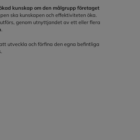
a ökad kunskap om den målgrupp företaget
ppen ska kunskapen och effektiviteten öka.
tförs, genom utnyttjandet av ett eller flera
n
.
 att utveckla och förfina den egna befintliga
.