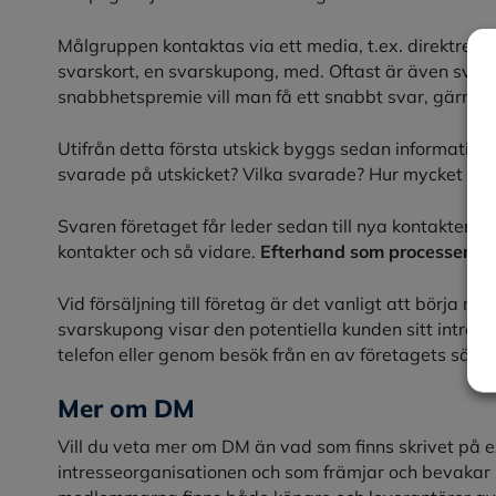
Målgruppen kontaktas via ett media, t.ex. direktreklam
svarskort, en svarskupong, med. Oftast är även svar
snabbhetspremie vill man få ett snabbt svar, gärna i
Utifrån detta första utskick byggs sedan informatio
svarade på utskicket? Vilka svarade? Hur mycket köpt
Svaren företaget får leder sedan till nya kontakter so
kontakter och så vidare.
Efterhand som processen fort
Vid försäljning till företag är det vanligt att börja m
svarskupong visar den potentiella kunden sitt intres
telefon eller genom besök från en av företagets säljar
Mer om DM
Vill du veta mer om DM än vad som finns skrivet på
intresseorganisationen och som främjar och bevakar 