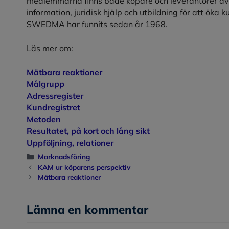
medlemmarna finns både köpare och leverantörer av 
information, juridisk hjälp och utbildning för att öka
SWEDMA har funnits sedan år 1968.
Läs mer om:
Mätbara reaktioner
Målgrupp
Adressregister
Kundregistret
Metoden
Resultatet, på kort och lång sikt
Uppföljning, relationer
Kategorier
Marknadsföring
KAM ur köparens perspektiv
Mätbara reaktioner
Lämna en kommentar
Kommentar