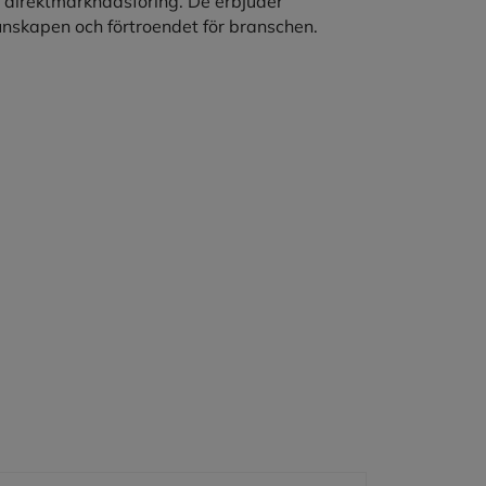
direktmarknadsföring. De erbjuder
 kunskapen och förtroendet för branschen.