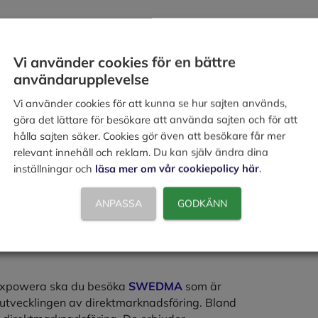
. Vid denna kontakt finns alltid ett
sportot betalt. Genom att erbjuda en
Vi använder cookies för en bättre
nom ”tio dagar”.
användarupplevelse
nen om målgruppen upp. Hur stor andel
Vi använder cookies för att kunna se hur sajten används,
e de? De som inte köpte, vilka var de?
göra det lättare för besökare att använda sajten och för att
hålla sajten säker. Cookies gör även att besökare får mer
m genererar fler svar, som leder till nya
relevant innehåll och reklam. Du kan själv ändra dina
går förfinas och effektiviseras arbetet.
inställningar och
läsa mer om vår cookiepolicy här
.
ed ett utskick till ansvariga personer. Genom en
ANPASSA
GODKÄNN
se. Därefter kontaktas vederbörande via
e.
 expowera ska du besöka
SWEDMA
som är
utvecklingen av direktmarknadsföring. Bland