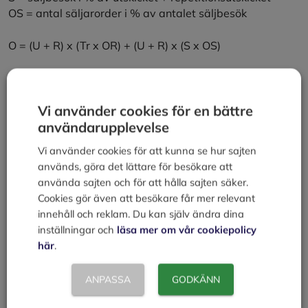
OS = antal säljarorder i % av antalet säljbesök
O = (U + R) x (Tr x OR) + (U + R) x (S x OS)
O = (2 000 + 1 800) x (0,066 x 0,5) + (2 000 + 1 800) x
(0,039 x 0,6) = 215
Vi använder cookies för en bättre
Lek nu med tanken att företaget (genom erfarenhet av
användarupplevelse
tidigare kampanjer) kan förbättra resultatet med 20 % i
Vi använder cookies för att kunna se hur sajten
varje steg. Kanske genom att förfina målgruppen ännu
används, göra det lättare för besökare att
mer, se ovan ”Av de som handlade var de stora flertalet
använda sajten och för att hålla sajten säker.
företag med 5-20 anställda”, argumentera på ett bättre
Cookies gör även att besökare får mer relevant
sätt o.s.v.
innehåll och reklam. Du kan själv ändra dina
inställningar och
läsa mer om vår cookiepolicy
O = (2 000 + 1 800) x (0,0792 x 0,6) + (2 000 + 1 800) x
här
.
(0,0473 x 0,72) = 310
ANPASSA
GODKÄNN
Resultatet blev inte 20 % bättre, det blev ca 45 %
bättre. Tänkvärt!