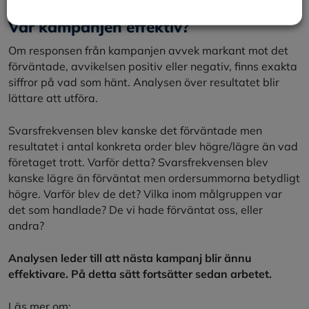
Var kampanjen effektiv?
Om responsen från kampanjen avvek markant mot det
förväntade, avvikelsen positiv eller negativ, finns exakta
siffror på vad som hänt. Analysen över resultatet blir
lättare att utföra.
Svarsfrekvensen blev kanske det förväntade men
resultatet i antal konkreta order blev högre/lägre än vad
företaget trott. Varför detta? Svarsfrekvensen blev
kanske lägre än förväntat men ordersummorna betydligt
högre. Varför blev de det? Vilka inom målgruppen var
det som handlade? De vi hade förväntat oss, eller
andra?
Analysen leder till att nästa kampanj blir ännu
effektivare. På detta sätt fortsätter sedan arbetet.
Läs mer om: