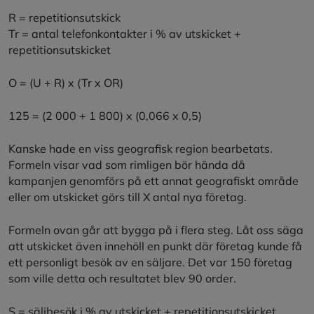
R = repetitionsutskick
Tr = antal telefonkontakter i % av utskicket +
repetitionsutskicket
O = (U + R) x (Tr x OR)
125 = (2 000 + 1 800) x (0,066 x 0,5)
Kanske hade en viss geografisk region bearbetats.
Formeln visar vad som rimligen bör hända då
kampanjen genomförs på ett annat geografiskt område
eller om utskicket görs till X antal nya företag.
Formeln ovan går att bygga på i flera steg. Låt oss säga
att utskicket även innehöll en punkt där företag kunde få
ett personligt besök av en säljare. Det var 150 företag
som ville detta och resultatet blev 90 order.
S = säljbesök i % av utskicket + repetitionsutskicket