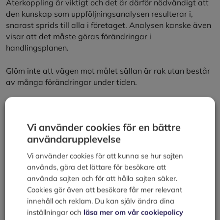
Återkoppling är viktigt och det är därför nödvändigt att
den kunskap som uppföljningsanalysen resulterar i,
snarast sprids till alla i företaget. Analysen kanske även
visar att det måste göras förändringar i
handlingsplanen.
Glöm inte att vägen mot målet sällan är rak utan består
av många förändringar under tiden.
Läs mer om:
Vi använder cookies för en bättre
användarupplevelse
Affärsidé
Nulägesanalys
Vi använder cookies för att kunna se hur sajten
Mål
används, göra det lättare för besökare att
Strategi
använda sajten och för att hålla sajten säker.
Handlingsplan
Cookies gör även att besökare får mer relevant
Kategorier
innehåll och reklam. Du kan själv ändra dina
Marknadsföring
inställningar och
läsa mer om vår cookiepolicy
Handlingsplan