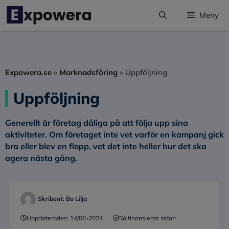
Hoppa
Meny
till
innehåll
Expowera.se
»
Marknadsföring
»
Uppföljning
Uppföljning
Generellt är företag dåliga på att följa upp sina
aktiviteter. Om företaget inte vet varför en kampanj gick
bra eller blev en flopp, vet det inte heller hur det ska
agera nästa gång.
Skribent:
Bo Lilja
Uppdaterades:
14/06-2024
Så finansieras sidan