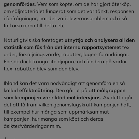
genomfördes
. Vem som köpte, om de har gjort återköp,
om säljmaterialet fungerat som det var tänkt, responsen
i förfrågningar, har det varit leveransproblem och i så
fall orsakerna till detta etc.
Naturligtvis ska företaget
utnyttja och analysera all den
statistik som fås från det interna rapportsystemet
tex
order, försäljningsvärde, rabatter, lager- förändringar.
Försök dock tränga lite djupare och fundera på varför
t.ex. rabatten blev som den blev.
Ibland kan det vara nödvändigt att genomföra en så
kallad
effektmätning
. Den går ut på att
målgruppen
som kampanjen var riktad mot intervjuas
. Av detta går
det att få fram vilken genomslagskraft kampanjen haft,
till exempel hur många som uppmärksammat
kampanjen, hur många som köpt och deras
åsikter/värderingar m.m.