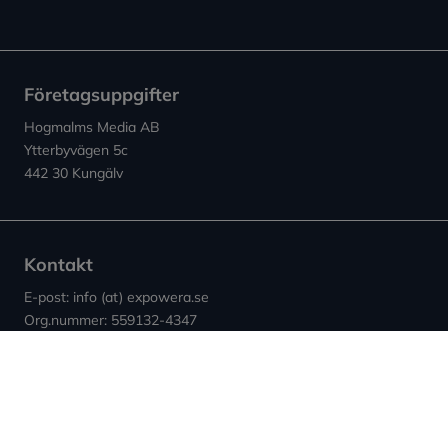
Företagsuppgifter
Hogmalms Media AB
Ytterbyvägen 5c
442 30 Kungälv
Kontakt
E-post: info (at) expowera.se
Org.nummer: 559132-4347