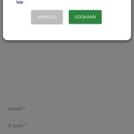
här
.
Kunder
ANPASSA
GODKÄNN
Lämna en kommentar
Kommentar
Namn
E-
post