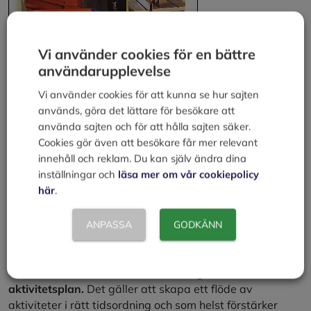
Vi använder cookies för en bättre
användarupplevelse
Vi använder cookies för att kunna se hur sajten
används, göra det lättare för besökare att
använda sajten och för att hålla sajten säker.
Cookies gör även att besökare får mer relevant
innehåll och reklam. Du kan själv ändra dina
inställningar och
läsa mer om vår cookiepolicy
här
.
Bilden: En katalog ”lever länge” ute hos kunden.
ANPASSA
GODKÄNN
Aktivitetsplanering
Utifrån en mix av konkurrensmedel görs en
aktivitetsplan.
Det gäller att skapa ett flöde av
aktiviteter i rätt tidsordning och som helst förstärker