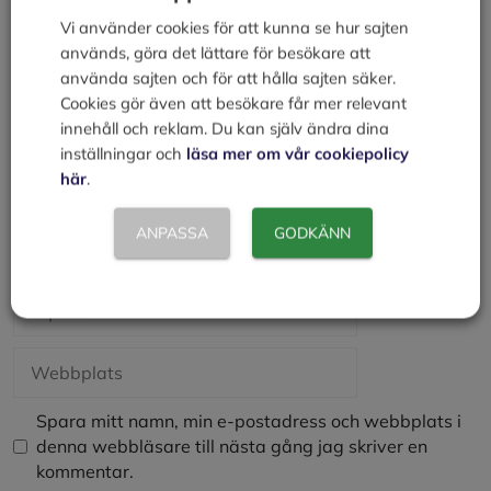
Vi använder cookies för att kunna se hur sajten
används, göra det lättare för besökare att
använda sajten och för att hålla sajten säker.
Cookies gör även att besökare får mer relevant
innehåll och reklam. Du kan själv ändra dina
inställningar och
läsa mer om vår cookiepolicy
här
.
ANPASSA
GODKÄNN
Namn
E-
post
Webbplats
Spara mitt namn, min e-postadress och webbplats i
denna webbläsare till nästa gång jag skriver en
kommentar.