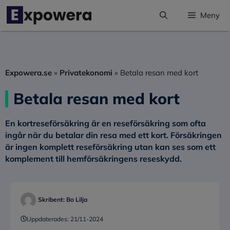
Hoppa
Meny
till
innehåll
Expowera.se
»
Privatekonomi
»
Betala resan med kort
Betala resan med kort
En kortreseförsäkring är en reseförsäkring som ofta
ingår när du betalar din resa med ett kort. Försäkringen
är ingen komplett reseförsäkring utan kan ses som ett
komplement till hemförsäkringens reseskydd.
Skribent:
Bo Lilja
Uppdaterades:
21/11-2024