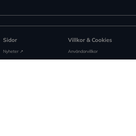
Sidor
Villkor & Cookies
Nyheter ↗︎
Användarvillkor
Om Expowera
Integritetspolicy
Kontakta oss
Cookies
Spridning
Ansvarsfriskrivning
Rapportera fel
Sitemap