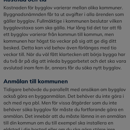
Kostnaden för bygglov varierar mellan olika kommuner.
Byggnadsnämnden får ta ut avgifter i alla ärenden som
gäller bygglov. Fullmäktige i kommunen beslutar vilken
bygglovstaxa som ska gälla. Hur lång tid det tar att få
ett bygglov varierar från kommun till kommun, men
kommunen har högst tio veckor på sig att ge dig ditt
besked. Detta kan vid behov även förlängas med tio
veckor till. När du väl fått klartecken att börja bygga har
du två år på dig att inleda byggarbetet och det ska vara
avslutad inom fem år, annars får du söka nytt bygglov.
Anmälan till kommunen
Tidigare behövde du parallellt med ansökan om bygglov
också göra en bygganmälan. Det behöver du inte göra i
och med nya pbl. Men för vissa åtgärder som du inte
behöver söka bygglov för måste du fortfarande göra en
anmälan. Det innebär att du måste lämna in en anmälan
till din kommun om du till exempel ska installera en
eldstad i din bostad eller om du ska göra större inre