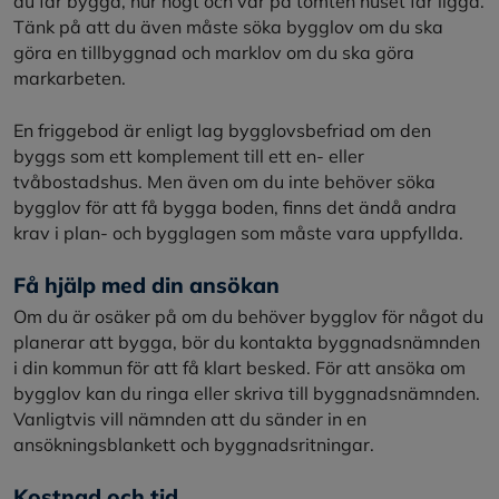
du får bygga, hur högt och var på tomten huset får ligga.
Tänk på att du även måste söka bygglov om du ska
göra en tillbyggnad och marklov om du ska göra
markarbeten.
En friggebod är enligt lag bygglovsbefriad om den
byggs som ett komplement till ett en- eller
tvåbostadshus. Men även om du inte behöver söka
bygglov för att få bygga boden, finns det ändå andra
krav i plan- och bygglagen som måste vara uppfyllda.
Få hjälp med din ansökan
Om du är osäker på om du behöver bygglov för något du
planerar att bygga, bör du kontakta byggnadsnämnden
i din kommun för att få klart besked. För att ansöka om
bygglov kan du ringa eller skriva till byggnadsnämnden.
Vanligtvis vill nämnden att du sänder in en
ansökningsblankett och byggnadsritningar.
Kostnad och tid