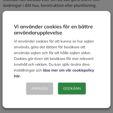
ändringar i ditt hus, konstruktion eller planlösning.
Källa:
Boverket
, Feb. 2012
Kategorier
Privatekonomi
Vi använder cookies för en bättre
användarupplevelse
Ritningar, beskrivningar och specifikationer
Områdesbestämmelser
Vi använder cookies för att kunna se hur sajten
används, göra det lättare för besökare att
använda sajten och för att hålla sajten säker.
Lämna en kommentar
Cookies gör även att besökare får mer relevant
innehåll och reklam. Du kan själv ändra dina
Kommentar
inställningar och
läsa mer om vår cookiepolicy
här
.
ANPASSA
GODKÄNN