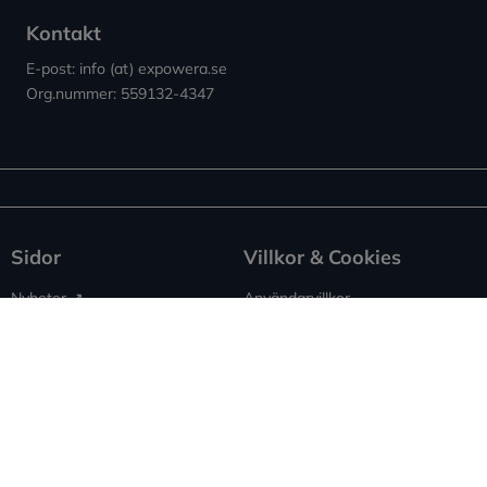
Kontakt
E-post: info (at) expowera.se
Org.nummer: 559132-4347
Sidor
Villkor & Cookies
Nyheter ↗︎
Användarvillkor
Om Expowera
Integritetspolicy
Kontakta oss
Cookies
Spridning
Ansvarsfriskrivning
Rapportera fel
Sitemap