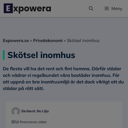
Hoppa
Meny
till
innehåll
Expowera.se
»
Privatekonomi
»
Skötsel inomhus
Skötsel inomhus
De flesta vill ha det rent och fint hemma. Därför städar
och vädrar vi regelbundet våra bostäder inomhus. För
att uppnå en bra inomhusmiljö är det dock viktigt att du
städar på rätt sätt.
Skribent:
Bo Lilja
Så finansieras sidan