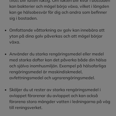
tvätt blir luften fuktig. Om fukten blir kvar i bostaden
kan bakterier och mögel börja växa, vilket i längden
kan ge hälsobesvär för dig och andra som befinner
sig i bostaden.
Omfattande våttorkning av golv kan innebära att
ytan på dina golv påverkas och att mögel börjar
växa.
Använder du starka rengöringsmedel eller medel
med starka dofter kan det påverka både din hälsa
och själva inomhusmiljön. Exempel på hälsofarliga
rengöringsmedel är maskindiskmedel,
avfettningsmedel och ugnsrengöringsmedel.
Sköljer du ut rester av starka rengöringsmedel i
avloppet förorenar du avloppet och kan också
förorena stora mängder vatten i ledningarna på väg
till reningsverket.