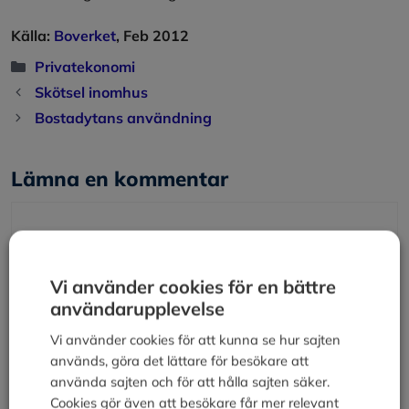
Källa:
Boverket
, Feb 2012
Kategorier
Privatekonomi
Skötsel inomhus
Bostadytans användning
Lämna en kommentar
Kommentar
Vi använder cookies för en bättre
användarupplevelse
Vi använder cookies för att kunna se hur sajten
används, göra det lättare för besökare att
använda sajten och för att hålla sajten säker.
Cookies gör även att besökare får mer relevant