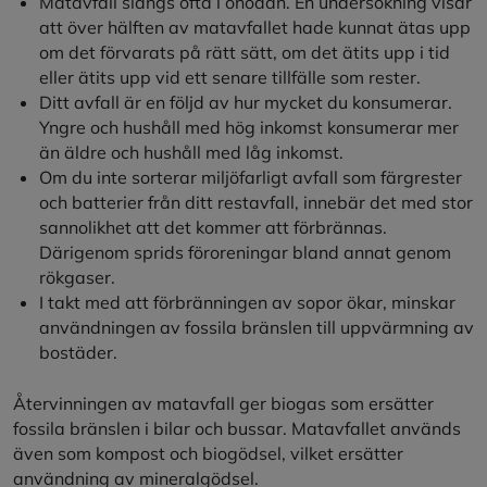
Matavfall slängs ofta i onödan. En undersökning visar
att över hälften av matavfallet hade kunnat ätas upp
om det förvarats på rätt sätt, om det ätits upp i tid
eller ätits upp vid ett senare tillfälle som rester.
Ditt avfall är en följd av hur mycket du konsumerar.
Yngre och hushåll med hög inkomst konsumerar mer
än äldre och hushåll med låg inkomst.
Om du inte sorterar miljöfarligt avfall som färgrester
och batterier från ditt restavfall, innebär det med stor
sannolikhet att det kommer att förbrännas.
Därigenom sprids föroreningar bland annat genom
rökgaser.
I takt med att förbränningen av sopor ökar, minskar
användningen av fossila bränslen till uppvärmning av
bostäder.
Återvinningen av matavfall ger biogas som ersätter
fossila bränslen i bilar och bussar. Matavfallet används
även som kompost och biogödsel, vilket ersätter
användning av mineralgödsel.