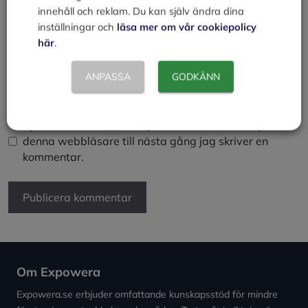
Namn
innehåll och reklam. Du kan själv ändra dina
inställningar och
läsa mer om vår cookiepolicy
här
.
E-
post
ANPASSA
GODKÄNN
Webbplats
Spara mitt namn, min e-postadress och webbplats i
denna webbläsare till nästa gång jag skriver en
kommentar.
Om Expowera
Expowera.se erbjuder omfattande kunskapsstöd för mindre