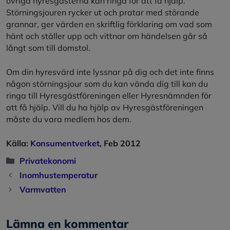
övriga hyresgästerna kan ringa för att få hjälp.
Störningsjouren rycker ut och pratar med störande
grannar, ger värden en skriftlig förklaring om vad som
hänt och ställer upp och vittnar om händelsen går så
långt som till domstol.
Om din hyresvärd inte lyssnar på dig och det inte finns
någon störningsjour som du kan vända dig till kan du
ringa till Hyresgästföreningen eller Hyresnämnden för
att få hjälp. Vill du ha hjälp av Hyresgästföreningen
måste du vara medlem hos dem.
Källa:
Konsumentverket
, Feb 2012
Kategorier
Privatekonomi
Inomhustemperatur
Varmvatten
Lämna en kommentar