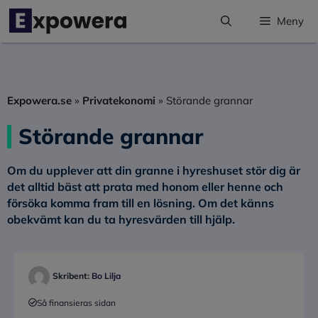
Hoppa
Meny
till
innehåll
Expowera.se
»
Privatekonomi
»
Störande grannar
Störande grannar
Om du upplever att din granne i hyreshuset stör dig är
det alltid bäst att prata med honom eller henne och
försöka komma fram till en lösning. Om det känns
obekvämt kan du ta hyresvärden till hjälp.
Skribent:
Bo Lilja
Så finansieras sidan