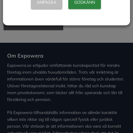
ANPASSA
GODKÄNN
kommentar.
Om Expowera
Expowera.se erbjuder omfattande kunskapsstöd för mindre
företag inom utvalda huvudområden. Trots vår inriktning är
informationen även värdefull för större företag och studenter.
Utöver företagsrelaterad insikt, hittar du råd och kunskap
inom privatekonomi, som täcker allt från sparande och lån till
försäkring och pension.
På Expowera tillhandahålls information av allmän karaktär
vilken inte riktar sig till någon speciell fysisk eller juridisk
person. Vår strävan är att informationen ska vara så korrekt
och aktuell som möjligt. Erfarenheten säger dock att det är