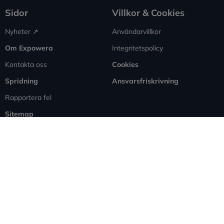
Sidor
Villkor & Cookies
Nyheter ↗︎
Användarvillkor
Om Expowera
Integritetspolicy
Kontakta oss
Cookies
Spridning
Ansvarsfriskrivning
Rapportera fel
Sitemap