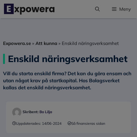
Hoppa
Meny
till
innehåll
Expowera.se
»
Att kunna
»
Enskild näringsverksamhet
Enskild näringsverksamhet
Vill du starta enskild firma? Det kan du göra ensam och
utan något krav på startkapital. Hos Bolagsverket
kallas det
enskild näringsverksamhet
.
Skribent:
Bo Lilja
Uppdaterades:
14/06-2024
Så finansieras sidan