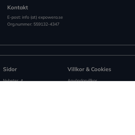
Kontakt
E-post: info (at) expowera.se
Org.nummer: 559132-4347
Sidor
Villkor & Cookies
Nyheter ↗︎
Användarvillkor
Om Expowera
Integritetspolicy
Kontakta oss
Cookies
Spridning
Ansvarsfriskrivning
Rapportera fel
Sitemap