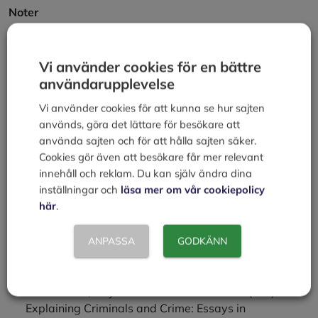
Noter
Sutherland, Cressy & Luckenbill; 1992, Principles of
Criminology
Vi använder cookies för en bättre
Jareborg 2001
användarupplevelse
Vi använder cookies för att kunna se hur sajten
Litteratur
används, göra det lättare för besökare att
använda sajten och för att hålla sajten säker.
Bernard, Thomas J., George B. Vold and Jeffrey B.
Cookies gör även att besökare får mer relevant
Snipes. Theoretical Criminology. New York: Oxford
innehåll och reklam. Du kan själv ändra dina
University Press 2009.
inställningar och
läsa mer om vår cookiepolicy
Lilly, Robert J., Francis T. Cullen and Richard A. Ball.
här
.
Criminological Theory: Context and Consequences.
London 2007.
ANPASSA
GODKÄNN
Lindgren, Sven-Åke: Om brott och straff. Från
sociologins klassiker till modern kriminologi. Lund
1998. ISBN 978-91-44-02806-4
Paternoster, Raymond & Ronet Bachman. (Eds).
Explaining Criminals and Crime: Essays in