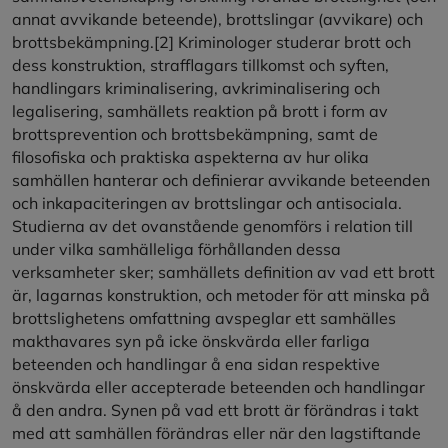
annat avvikande beteende), brottslingar (avvikare) och
brottsbekämpning.
[2]
Kriminologer studerar brott och
dess konstruktion, strafflagars tillkomst och syften,
handlingars kriminalisering, avkriminalisering och
legalisering, samhällets reaktion på brott i form av
brottsprevention och brottsbekämpning, samt de
filosofiska och praktiska aspekterna av hur olika
samhällen hanterar och definierar avvikande beteenden
och inkapaciteringen av brottslingar och antisociala.
Studierna av det ovanstående genomförs i relation till
under vilka samhälleliga förhållanden dessa
verksamheter sker; samhällets definition av vad ett brott
är, lagarnas konstruktion, och metoder för att minska på
brottslighetens omfattning avspeglar ett samhälles
makthavares syn på icke önskvärda eller farliga
beteenden och handlingar å ena sidan respektive
önskvärda eller accepterade beteenden och handlingar
å den andra. Synen på vad ett brott är förändras i takt
med att samhällen förändras eller när den lagstiftande