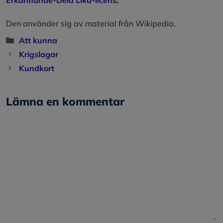
Den använder sig av material från Wikipedia.
Kategorier
Att kunna
Krigslagar
Kundkort
Lämna en kommentar
Kommentar