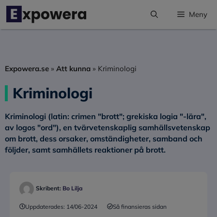
Hoppa
Meny
till
innehåll
Expowera.se
»
Att kunna
»
Kriminologi
Kriminologi
Kriminologi
(latin: crimen "brott"; grekiska logia "-lära",
av logos "ord"), en tvärvetenskaplig samhällsvetenskap
om brott, dess orsaker, omständigheter, samband och
följder, samt samhällets reaktioner på brott.
Skribent:
Bo Lilja
Uppdaterades:
14/06-2024
Så finansieras sidan