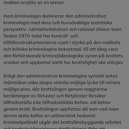
makten ersätts av en annan.
Inom kriminologin dominerar den administrativa
kriminologin med dess två huvudsakliga teoretiska
perspektiv: rutinaktivitetsteori och rational choice-teori.
Sedan 1970-talet har kontroll- och
tillfällesstrukturteorierna vuxit i styrka på den radikala
och kritiska kriminologins bekostnad, till att idag vara
den förhärskande kriminalideologiska synen på brottets
orsaker och uppkomst samt hur brottslighet ska stävjas.
Enligt den administrativa kriminologins synsätt antas
människan söka skapa största möjliga lycka till minsta
möjliga pina, där brottslingen genom noggranna
beräkningar av förluster och förtjänster försöker
tillfredsställa icke tillfredsställda behov, vid behov
genom brott. Brottslingen uppfattas då som vad inom
denna skola kallas en utilitaristisk hedonist.
Kriminalpolitiskt utgår det brottsförebyggande arbetet
och brottsbekämpningen därför främst ifrån att