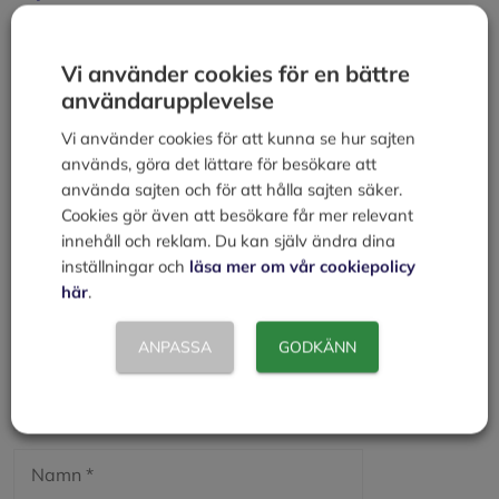
Kategorier
Att kunna
Miljöbalken
Vi använder cookies för en bättre
Miljökonsekvensbeskrivning
användarupplevelse
Vi använder cookies för att kunna se hur sajten
Lämna en kommentar
används, göra det lättare för besökare att
använda sajten och för att hålla sajten säker.
Kommentar
Cookies gör även att besökare får mer relevant
innehåll och reklam. Du kan själv ändra dina
inställningar och
läsa mer om vår cookiepolicy
här
.
ANPASSA
GODKÄNN
Namn