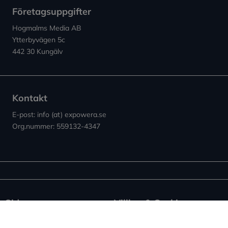
Företagsuppgifter
Hogmalms Media AB
Ytterbyvägen 5c
442 30 Kungälv
Kontakt
E-post: info (at) expowera.se
Org.nummer: 559132-4347
Sidor
Villkor & Cookies
Nyheter ↗︎
Användarvillkor