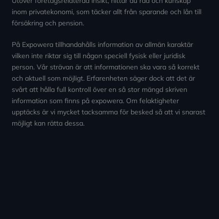
Utöver företagsrelaterad insikt, hittar du råd och kunskap
inom privatekonomi, som täcker allt från sparande och lån till
försäkring och pension.
På Expowera tillhandahålls information av allmän karaktär
vilken inte riktar sig till någon speciell fysisk eller juridisk
person. Vår strävan är att informationen ska vara så korrekt
och aktuell som möjligt. Erfarenheten säger dock att det är
svårt att hålla full kontroll över en så stor mängd skriven
information som finns på expowera. Om felaktigheter
upptäcks är vi mycket tacksamma för besked så att vi snarast
möjligt kan rätta dessa.