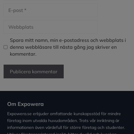
E-
post
Webbplats
Spara mitt namn, min e-postadress och webbplats i
denna webbläsare till nästa gång jag skriver en
kommentar.
Om Expowera
Expowera.se erbjuder omfattande kunskapsstöd för mindre
företag inom utvalda huvudområden. Trots vår inriktning är
informationen även värdefull för större företag och studenter.