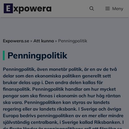
Hoppa
Meny
till
innehåll
Expowera.se
»
Att kunna
»
Penningpolitik
Penningpolitik
Penningpolitik
, även monetär politik, är en av de två
delar som den ekonomiska politiken generellt sett
brukar delas upp i. Den andra delen kallas för
finanspolitik. Penningpolitik handlar om hur mycket
pengar som ska finnas i ekonomin och hur hög räntan
ska vara. Penningpolitiken kan styras av landets
regering eller av landets riksbank. I Sverige och övriga
Europa bedrivs penningpolitiken av en mer eller mindre
självständig centralbank, i Sverige kallad Riksbanken. I
de flesta länder är penningpolitikens roll att försöka se