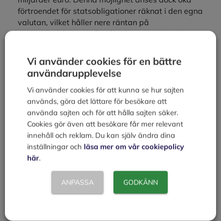
förtroendet för statsobligationer räknat i den egna
valutan, vilket håller nere räntan på
statsobligationerna. Euroländerna, som inte har en
egen valuta, inte minst Grekland, kan inte göra detta
utan måste låna av varandra. Eller av ECB via en
Vi använder cookies för en bättre
ökning av penningmängden, vilket dock är politiskt
användarupplevelse
kontroversiellt, då det kan ge inflation i alla
Vi använder cookies för att kunna se hur sajten
euroländer.
används, göra det lättare för besökare att
använda sajten och för att hålla sajten säker.
Cookies gör även att besökare får mer relevant
Läs mer om:
innehåll och reklam. Du kan själv ändra dina
Arbetsmarknad
inställningar och
läsa mer om vår cookiepolicy
Arbetsmarknadsåtgärd
här
.
Inflation
Offentliga marknaden
Konjunktur
ANPASSA
GODKÄNN
Högkonjunktur
Lågkonjunktur
Utlandsskuld