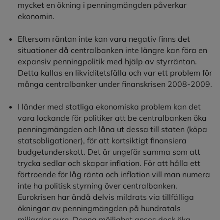
mycket en ökning i penningmängden påverkar
ekonomin.
Eftersom räntan inte kan vara negativ finns det
situationer då centralbanken inte längre kan föra en
expansiv penningpolitik med hjälp av styrräntan.
Detta kallas en likviditetsfälla och var ett problem för
många centralbanker under finanskrisen 2008-2009.
I länder med statliga ekonomiska problem kan det
vara lockande för politiker att be centralbanken öka
penningmängden och låna ut dessa till staten (köpa
statsobligationer), för att kortsiktigt finansiera
budgetunderskott. Det är ungefär samma som att
trycka sedlar och skapar inflation. För att hålla ett
förtroende för låg ränta och inflation vill man numera
inte ha politisk styrning över centralbanken.
Eurokrisen har ändå delvis mildrats via tillfälliga
ökningar av penningmängden på hundratals
miljarder euro. Denna möjlighet anses dock öka