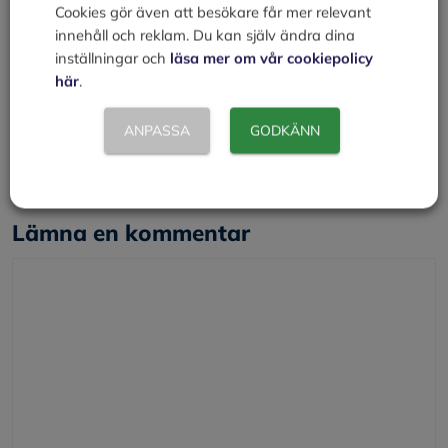
Läs mer om:
Cookies gör även att besökare får mer relevant
Vad händer vid (och innan) en konkurs
innehåll och reklam. Du kan själv ändra dina
Konkursförfarandet
inställningar och
läsa mer om vår cookiepolicy
Personlig konkurs
här
.
Kategorier
Att kunna
ANPASSA
GODKÄNN
Presentreklam
Pressekreterare
Lämna en kommentar
Kommentar