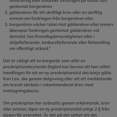
amortering eller erkänner fordringen på annat sätt
gentemot borgenären
gäldenären får ett skriftligt krav eller en skriftlig
erinran om fordringen från borgenären eller
borgenären väcker talan mot gäldenären eller annars
åberopar fordringen gentemot gäldenären vid
domstol, hos Kronofogdemyndigheten eller i
skiljeförfarande, konkursförfarande eller förhandling
om offentligt ackord.”
Det är viktigt att en borgenär som utför en
preskriptionsbrytande åtgärd kan bevisa att han utfört
handlingen för att en ny preskriptionstid ska börja gälla.
Kan t.ex. ske genom delgivning eller att ett meddelande
om kravet skickats i rekommenderat brev med
mottagningsbevis.
Om preskription har avbrutits genom erkännande, krav
eller erinran, löper en ny preskriptionstid enligt 2 § från
dagen för avbrottet. Är det på det sättet att det